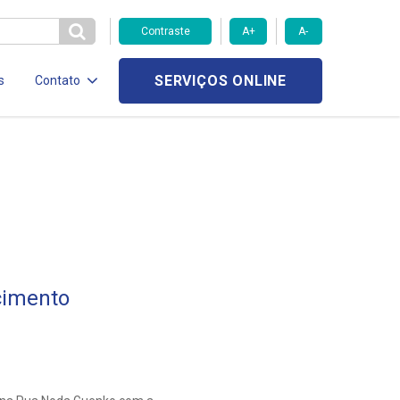
Contraste
A+
A-
SERVIÇOS ONLINE
s
Contato
cimento