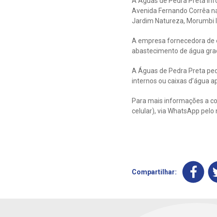
A Águas de Pedra Preta inf
Avenida Fernando Corrêa na
Jardim Natureza, Morumbi I e 
A empresa fornecedora de en
abastecimento de água gra
A Águas de Pedra Preta pede
internos ou caixas d’água a
Para mais informações a con
celular), via WhatsApp pel
Compartilhar: