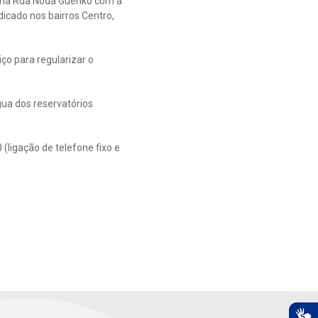
te na Rua Noda Guenko com a
icado nos bairros Centro,
ço para regularizar o
gua dos reservatórios
ligação de telefone fixo e