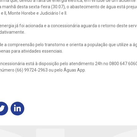
orma que, devido à falta de energia elétrica, em virtude de um aciden
 manhã desta sexta-feira (30.07), o abastecimento de água está prejud
II, Monte Horebe e Judiciário I e II.
ergia já foi acionada e a concessionária aguarda o retorno deste servi
dativamente.
 a compreensão pelo transtorno e orienta a população que utilize a á
penas para atividades essenciais.
cessionária está à disposição pelo atendimento 24h no 0800 647 6060 (
o número (66) 99724-2963 ou pelo Águas App.