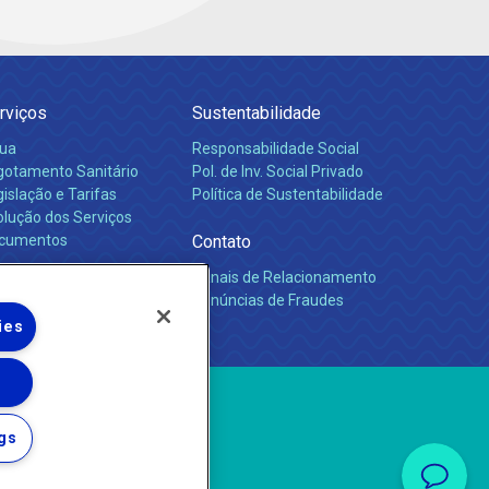
rviços
Sustentabilidade
ua
Responsabilidade Social
gotamento Sanitário
Pol. de Inv. Social Privado
islação e Tarifas
Política de Sustentabilidade
olução dos Serviços
cumentos
Contato
Canais de Relacionamento
rreiras
Denúncias de Fraudes
ies
gs