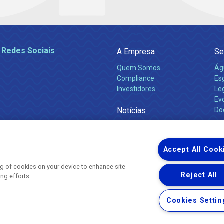
 Redes Sociais
A Empresa
Se
Quem Somos
Ág
Compliance
Es
Investidores
Leg
Ev
Notícias
Do
Obras 2026
Ca
Comunicados
Accept All Cook
ing of cookies on your device to enhance site
Reject All
ing efforts.
Uma empresa
Copyright ® 2026 - Todos os Direitos Reservados.
Nossa natureza movimenta a vida
Cookies Settin
Termos Gerais de Uso de Sites e Aplicativos