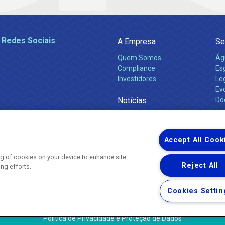
 Redes Sociais
A Empresa
Se
Quem Somos
Ág
Compliance
Es
Investidores
Leg
Ev
Notícias
Do
Obras 2026
Ca
Comunicados
Accept All Cook
ing of cookies on your device to enhance site
Reject All
ing efforts.
Uma empresa
Copyright ® 2026 - Todos os Direitos Reservados.
Nossa natureza movimenta a vida
Cookies Settin
Termos Gerais de Uso de Sites e Aplicativos
Política de Privacidade e Proteção de Dados