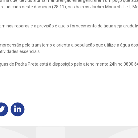
forma que, devido a uma manutenção emergencial em um poço que abas
rejudicado neste domingo (28.11), nos bairros Jardim Morumbi I e II, 
am nos reparos e a previsão é que o fornecimento de água seja grada
preensão pelo transtorno e orienta a população que utilize a água dos
tividades essenciais.
uas de Pedra Preta está à disposição pelo atendimento 24h no 0800 64