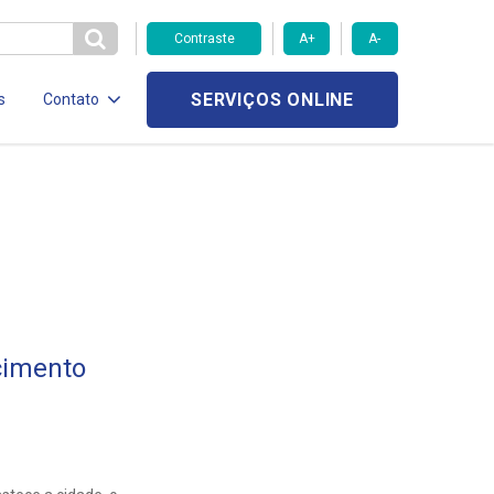
Contraste
A+
A-
SERVIÇOS ONLINE
s
Contato
cimento