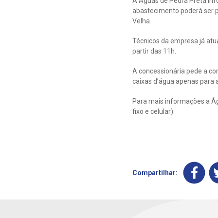
A Águas de Pedra Preta in
abastecimento poderá ser p
Velha.
Técnicos da empresa já atu
partir das 11h.
A concessionária pede a com
caixas d’água apenas para a
Para mais informações a Ág
fixo e celular).
Compartilhar: