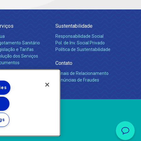
rviços
Sustentabilidade
ua
Responsabilidade Social
gotamento Sanitário
Pol. de Inv. Social Privado
islação e Tarifas
Política de Sustentabilidade
olução dos Serviços
cumentos
Contato
Canais de Relacionamento
rreiras
Denúncias de Fraudes
ies
gs