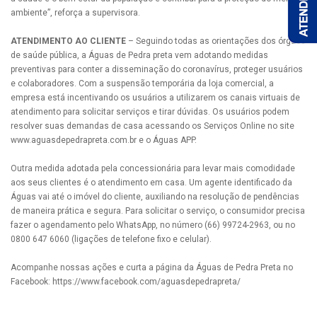
ambiente”, reforça a supervisora.
ATENDIMENTO AO CLIENTE
– Seguindo todas as orientações dos órgãos
de saúde pública, a Águas de Pedra preta vem adotando medidas
preventivas para conter a disseminação do coronavírus, proteger usuários
e colaboradores. Com a suspensão temporária da loja comercial, a
empresa está incentivando os usuários a utilizarem os canais virtuais de
atendimento para solicitar serviços e tirar dúvidas. Os usuários podem
resolver suas demandas de casa acessando os Serviços Online no site
www.aguasdepedrapreta.com.br e o Águas APP.
Outra medida adotada pela concessionária para levar mais comodidade
aos seus clientes é o atendimento em casa. Um agente identificado da
Águas vai até o imóvel do cliente, auxiliando na resolução de pendências
de maneira prática e segura. Para solicitar o serviço, o consumidor precisa
fazer o agendamento pelo WhatsApp, no número (66) 99724-2963, ou no
0800 647 6060 (ligações de telefone fixo e celular).
Acompanhe nossas ações e curta a página da Águas de Pedra Preta no
Facebook: https://www.facebook.com/aguasdepedrapreta/