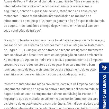
Águas de Pedra Preta beneficia toda a comunidade. “Essa é uma ação
integrado do município com a concessionária para oferecer mais
segurança, conforto e qualidade de vida, atendendo aos anseios dos
moradores. Temos realizado um intenso trabalho na melhoria da
infraestrutura do município. Queremos garantir não só a qualidade da rede
de esgoto, mas também a entrega do pavimento em vias públicas com
boas condições de tráfego”.
O esgoto coletado nos imóveis nesta localidade segue por uma tubulação,
passando por um sistema de bombeamento até a Estação de Tratamento
de Esgoto – ETE Jurigue, onde é tratado e recebe um rigoroso tratamento
para ser devolvido à natureza sem causar poluição ou danos ambientais.
No município, a Águas de Pedra Preta realiza periodicamente as limpezas
preventivas nas redes coletoras de esgoto. Mas para manter o bom
funcionamento de todo o sistema de coleta e tratamento do esgoto
sanitário, a concessionária conta com o apoio da população.
“Mesmo mantendo uma rotina preventiva contínua de limpeza das redes, o
lançamento indevido de água da chuva e materiais sólidos na rede de
esgoto pode causar o entupimento e danos na tubulação. Por isso, é
importante que os moradores utilizem o serviço de forma correta para que
o sistema de esgoto funcione com eficiência. Além disso, ajuda a proteger
a saúde e o bem-estar da população e contribui para a proteção do meio