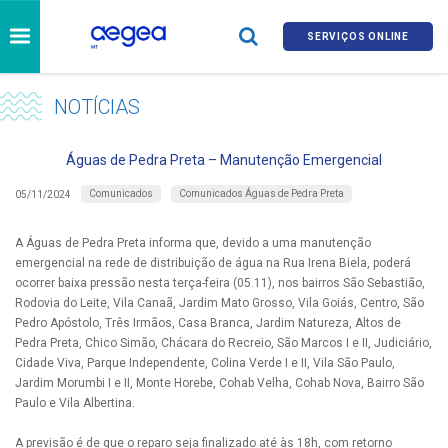
SERVIÇOS ONLINE
NOTÍCIAS
Águas de Pedra Preta – Manutenção Emergencial
Comunicados
Comunicados Águas de Pedra Preta
05/11/2024
A Águas de Pedra Preta informa que, devido a uma manutenção
emergencial na rede de distribuição de água na Rua Irena Biela, poderá
ocorrer baixa pressão nesta terça-feira (05.11), nos bairros São Sebastião,
Rodovia do Leite, Vila Canaã, Jardim Mato Grosso, Vila Goiás, Centro, São
Pedro Apóstolo, Três Irmãos, Casa Branca, Jardim Natureza, Altos de
Pedra Preta, Chico Simão, Chácara do Recreio, São Marcos I e II, Judiciário,
Cidade Viva, Parque Independente, Colina Verde I e II, Vila São Paulo,
Jardim Morumbi I e II, Monte Horebe, Cohab Velha, Cohab Nova, Bairro São
Paulo e Vila Albertina.
A previsão é de que o reparo seja finalizado até às 18h, com retorno