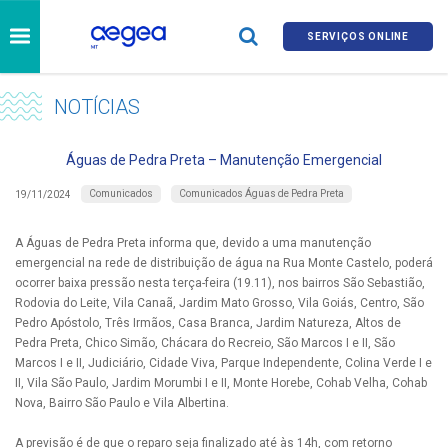
SERVIÇOS ONLINE
NOTÍCIAS
Águas de Pedra Preta – Manutenção Emergencial
Comunicados
Comunicados Águas de Pedra Preta
19/11/2024
A Águas de Pedra Preta informa que, devido a uma manutenção
emergencial na rede de distribuição de água na Rua Monte Castelo, poderá
ocorrer baixa pressão nesta terça-feira (19.11), nos bairros São Sebastião,
Rodovia do Leite, Vila Canaã, Jardim Mato Grosso, Vila Goiás, Centro, São
Pedro Apóstolo, Três Irmãos, Casa Branca, Jardim Natureza, Altos de
Pedra Preta, Chico Simão, Chácara do Recreio, São Marcos I e II, São
Marcos I e II, Judiciário, Cidade Viva, Parque Independente, Colina Verde I e
II, Vila São Paulo, Jardim Morumbi I e II, Monte Horebe, Cohab Velha, Cohab
Nova, Bairro São Paulo e Vila Albertina.
A previsão é de que o reparo seja finalizado até às 14h, com retorno