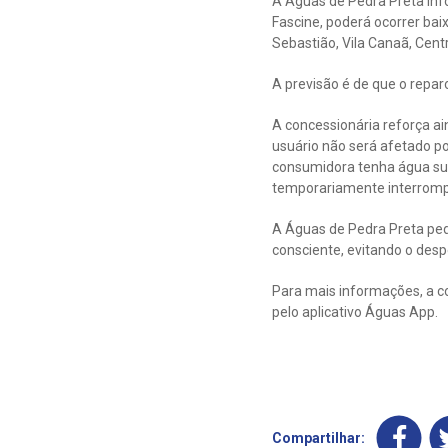
A Águas de Pedra Preta inf
Fascine, poderá ocorrer bai
Sebastião, Vila Canaã, Cent
A previsão é de que o repar
A concessionária reforça a
usuário não será afetado p
consumidora tenha água suf
temporariamente interromp
A Águas de Pedra Preta ped
consciente, evitando o despe
Para mais informações, a c
pelo aplicativo Águas App.
Compartilhar: