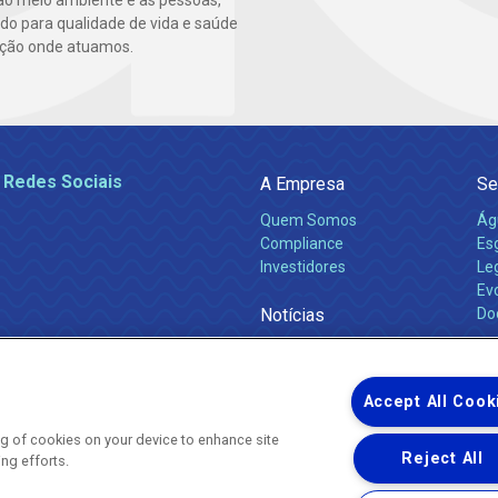
ao meio ambiente e as pessoas,
ndo para qualidade de vida e saúde
ção onde atuamos.
 Redes Sociais
A Empresa
Se
Quem Somos
Ág
Compliance
Es
Investidores
Leg
Ev
Notícias
Do
Obras 2026
Ca
Comunicados
Accept All Cook
ing of cookies on your device to enhance site
Reject All
ing efforts.
Uma empresa
Copyright ® 2026 - Todos os Direitos Reservados.