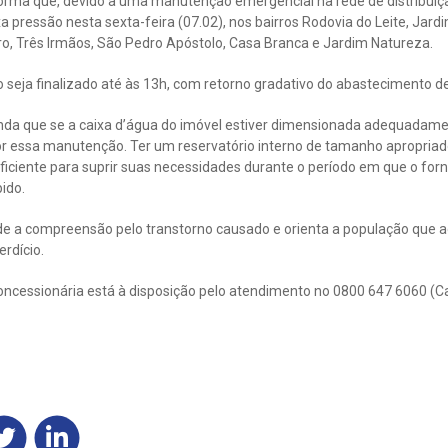
orma que, devido a uma manutenção emergencial na rede de distribuiç
xa pressão nesta sexta-feira (07.02), nos bairros Rodovia do Leite, Jar
ro, Três Irmãos, São Pedro Apóstolo, Casa Branca e Jardim Natureza.
o seja finalizado até às 13h, com retorno gradativo do abastecimento d
inda que se a caixa d’água do imóvel estiver dimensionada adequadam
or essa manutenção. Ter um reservatório interno de tamanho apropriad
iciente para suprir suas necessidades durante o período em que o for
ido.
e a compreensão pelo transtorno causado e orienta a população que a
rdício.
oncessionária está à disposição pelo atendimento no 0800 647 6060 (C