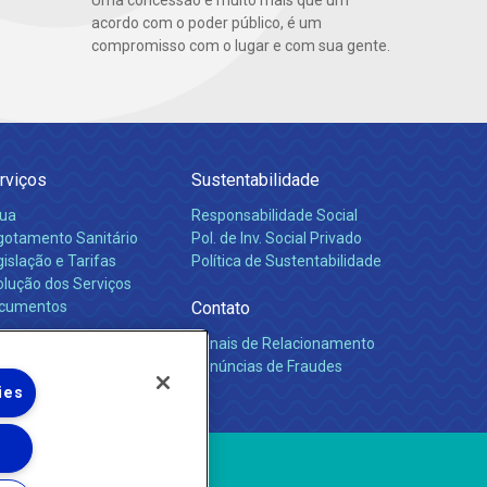
Uma concessão é muito mais que um
acordo com o poder público, é um
compromisso com o lugar e com sua gente.
rviços
Sustentabilidade
ua
Responsabilidade Social
gotamento Sanitário
Pol. de Inv. Social Privado
islação e Tarifas
Política de Sustentabilidade
olução dos Serviços
cumentos
Contato
Canais de Relacionamento
rreiras
Denúncias de Fraudes
ies