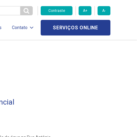
Contraste
A+
A-
SERVIÇOS ONLINE
s
Contato
cial