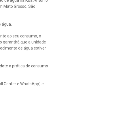
ão de água na Rua Antônio
dim Mato Grosso, São
e água.
ente ao seu consumo, o
o garantirá que a unidade
necimento de água estiver
dote a prática de consumo
all Center e WhatsApp) e