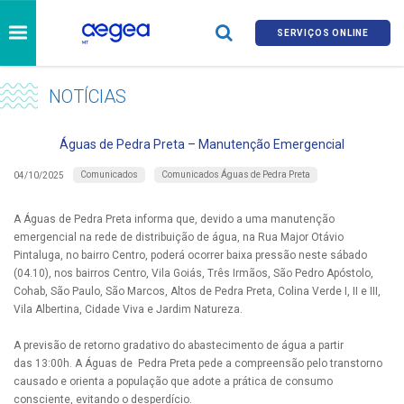
SERVIÇOS ONLINE
NOTÍCIAS
Águas de Pedra Preta – Manutenção Emergencial
Comunicados
Comunicados Águas de Pedra Preta
04/10/2025
A Águas de Pedra Preta informa que, devido a uma manutenção
emergencial na rede de distribuição de água, na Rua Major Otávio
Pintaluga, no bairro Centro, poderá ocorrer baixa pressão neste sábado
(04.10), nos bairros Centro, Vila Goiás, Três Irmãos, São Pedro Apóstolo,
Cohab, São Paulo, São Marcos, Altos de Pedra Preta, Colina Verde I, II e III,
Vila Albertina, Cidade Viva e Jardim Natureza.​
A previsão de retorno gradativo do abastecimento de água a partir
das 13:00h. A Águas de Pedra Preta pede a compreensão pelo transtorno
causado e orienta a população que adote a prática de consumo
consciente, evitando o desperdício.​