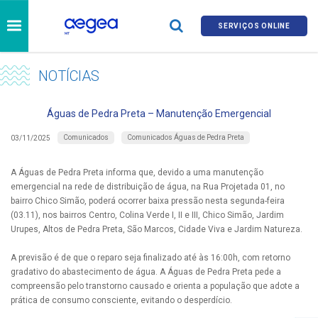
SERVIÇOS ONLINE
NOTÍCIAS
Águas de Pedra Preta – Manutenção Emergencial
Comunicados
Comunicados Águas de Pedra Preta
03/11/2025
A Águas de Pedra Preta informa que, devido a uma manutenção
emergencial na rede de distribuição de água, na Rua Projetada 01, no
bairro Chico Simão, poderá ocorrer baixa pressão nesta segunda-feira
(03.11), nos bairros Centro, Colina Verde I, II e III, Chico Simão, Jardim
Urupes, Altos de Pedra Preta, São Marcos, Cidade Viva e Jardim Natureza.​
A previsão é de que o reparo seja finalizado até às 16:00h, com retorno
gradativo do abastecimento de água. A Águas de Pedra Preta pede a
compreensão pelo transtorno causado e orienta a população que adote a
prática de consumo consciente, evitando o desperdício.​