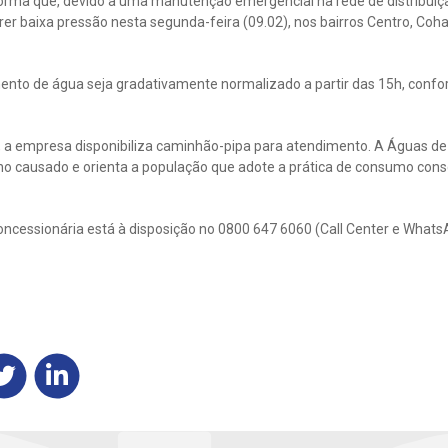
orma que, devido a uma manutenção emergencial na rede de distribuiç
er baixa pressão nesta segunda-feira (09.02), nos bairros Centro, Cohab
mento de água seja gradativamente normalizado a partir das 15h, conf
 a empresa disponibiliza caminhão-pipa para atendimento. A Águas de
o causado e orienta a população que adote a prática de consumo consc
ncessionária está à disposição no 0800 647 6060 (Call Center e WhatsA