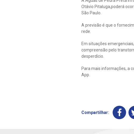
A Águas de Pedra Preta inf
Otávio Pitaluga,poderá ocorr
São Paulo.
A previsão é que o forneci
rede.
Em situações emergenciais,
compreensão pelo transtorn
desperdício.
Para mais informações, a co
App.
Compartilhar: