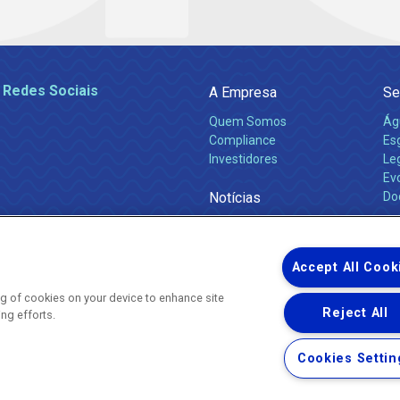
 Redes Sociais
A Empresa
Se
Quem Somos
Ág
Compliance
Es
Investidores
Leg
Ev
Notícias
Do
Obras 2026
Ca
Comunicados
Accept All Cook
ing of cookies on your device to enhance site
Reject All
ing efforts.
Uma empresa
Copyright ® 2026 - Todos os Direitos Reservados.
Nossa natureza movimenta a vida
Cookies Settin
Termos Gerais de Uso de Sites e Aplicativos