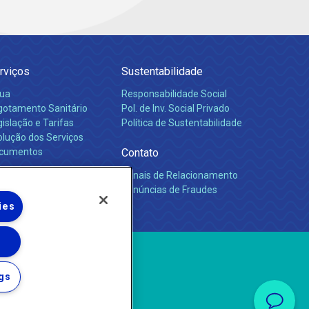
rviços
Sustentabilidade
ua
Responsabilidade Social
gotamento Sanitário
Pol. de Inv. Social Privado
islação e Tarifas
Política de Sustentabilidade
olução dos Serviços
cumentos
Contato
Canais de Relacionamento
rreiras
Denúncias de Fraudes
ies
gs