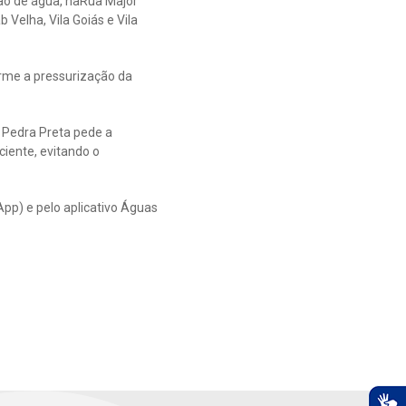
ão de água, naRua Major
 Velha, Vila Goiás e Vila
orme a pressurização da
 Pedra Preta pede a
iente, evitando o
pp) e pelo aplicativo Águas