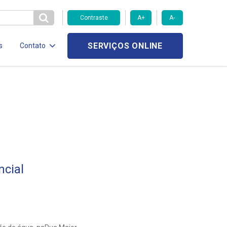
Contraste
A+
A-
SERVIÇOS ONLINE
s
Contato
cial