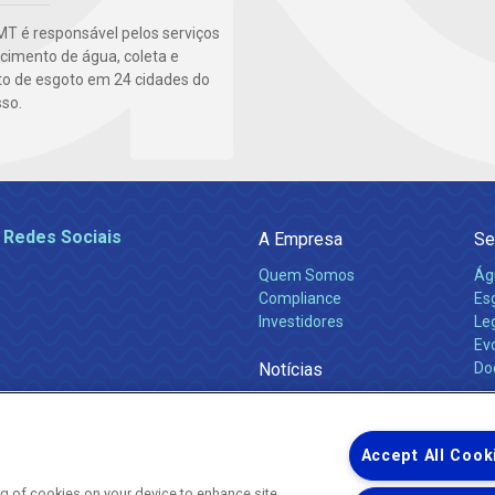
T é responsável pelos serviços
cimento de água, coleta e
o de esgoto em 24 cidades do
so.
 Redes Sociais
A Empresa
Se
Quem Somos
Ág
Compliance
Es
Investidores
Leg
Ev
Notícias
Do
Obras 2026
Ca
Comunicados
Accept All Cook
ing of cookies on your device to enhance site