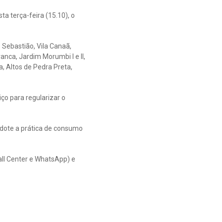
a terça-feira (15.10), o
 Sebastião, Vila Canaã,
anca, Jardim Morumbi I e II,
a, Altos de Pedra Preta,
ço para regularizar o
dote a prática de consumo
all Center e WhatsApp) e