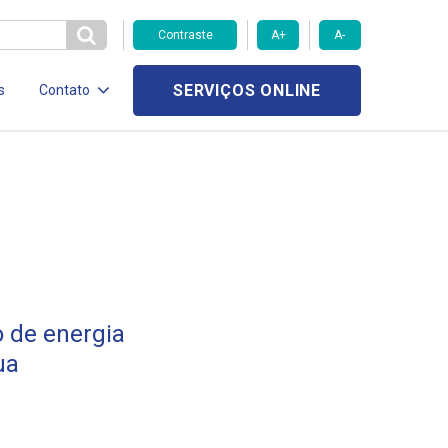
Contraste
A+
A-
SERVIÇOS ONLINE
s
Contato
o de energia
ua