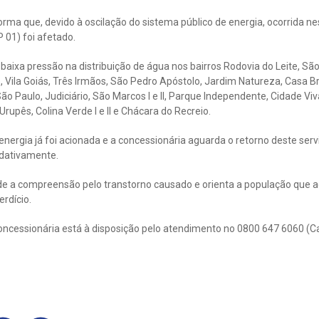
rma que, devido à oscilação do sistema público de energia, ocorrida nest
 01) foi afetado.
 baixa pressão na distribuição de água nos bairros Rodovia do Leite, São
 Vila Goiás, Três Irmãos, São Pedro Apóstolo, Jardim Natureza, Casa Br
o Paulo, Judiciário, São Marcos I e II, Parque Independente, Cidade Viv
Urupês, Colina Verde I e II e Chácara do Recreio.
ergia já foi acionada e a concessionária aguarda o retorno deste servi
dativamente.
e a compreensão pelo transtorno causado e orienta a população que a
rdício.
oncessionária está à disposição pelo atendimento no 0800 647 6060 (C