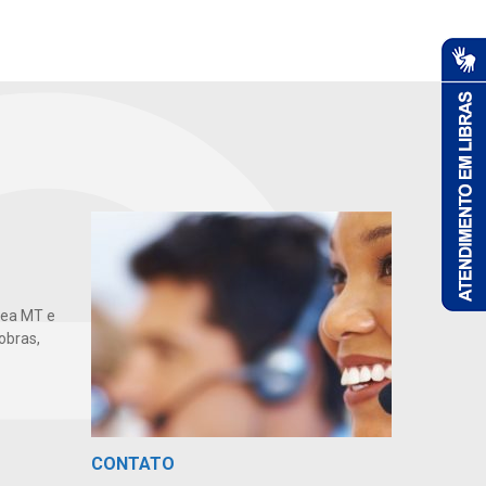
gea MT e
obras,
CONTATO