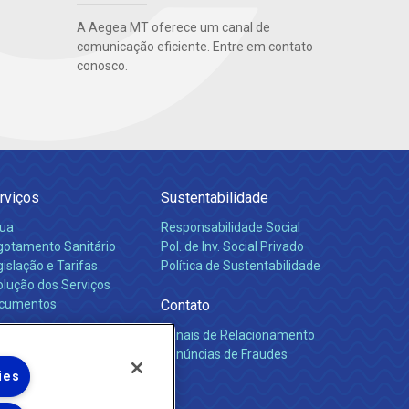
A Aegea MT oferece um canal de
comunicação eficiente. Entre em contato
conosco.
rviços
Sustentabilidade
ua
Responsabilidade Social
gotamento Sanitário
Pol. de Inv. Social Privado
islação e Tarifas
Política de Sustentabilidade
olução dos Serviços
cumentos
Contato
Canais de Relacionamento
rreiras
Denúncias de Fraudes
ies