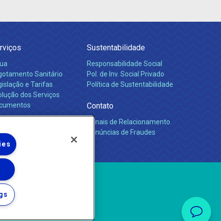
rviços
Sustentabilidade
ua
Responsabilidade Social
gotamento Sanitário
Pol. de Inv. Social Privado
islação e Tarifas
Política de Sustentabilidade
olução dos Serviços
cumentos
Contato
Canais de Relacionamento
rreiras
Denúncias de Fraudes
ies
gs