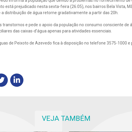
edo informa a população que devido a problemas no fornecimento de e
o está prejudicado nesta sexta-feira (26.05), nos bairros Bela Vista, 
 a distribuição de água retorne gradativamente a partir das 20h.
s transtornos e pede o apoio da população no consumo consciente de á
ciliares das caixas-d’água apenas para atividades essenciais.
uas de Peixoto de Azevedo fica à disposição no telefone 3575-1000 e 
VEJA TAMBÉM