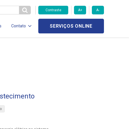
Contraste
A+
A-
SERVIÇOS ONLINE
s
Contato
stecimento
o