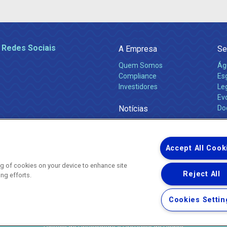
 Redes Sociais
A Empresa
Se
Quem Somos
Ág
Compliance
Es
Investidores
Leg
Ev
Notícias
Do
Obras 2026
Ca
Comunicados
Accept All Cook
ing of cookies on your device to enhance site
Reject All
ing efforts.
Uma empresa
Copyright ® 2026 - Todos os Direitos Reservados.
Nossa natureza movimenta a vida
Cookies Settin
Termos Gerais de Uso de Sites e Aplicativos