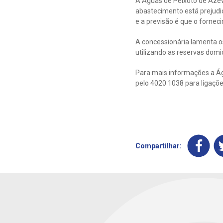
A Águas de Peixoto de Aze
abastecimento está prejudic
e a previsão é que o fornec
A concessionária lamenta o
utilizando as reservas domi
Para mais informações a Ág
pelo 4020 1038 para ligaçõe
Compartilhar: