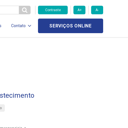
Contraste
A+
A-
SERVIÇOS ONLINE
s
Contato
stecimento
o