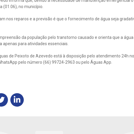
vedo informa que, devido à necessidade de manutenção emergencial o
a (01.06), no município.
am nos reparos e a previsão é que o fornecimento de água seja grada
mpreensão da população pelo transtorno causado e orienta que a água 
da apenas para atividades essenciais.
uas de Peixoto de Azevedo está à disposição pelo atendimento 24h no
ia WhatsApp pelo número (66) 99724-2963 ou pelo Águas App.