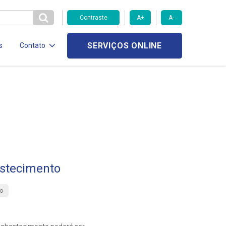
Contraste
A+
A-
SERVIÇOS ONLINE
s
Contato
stecimento
o