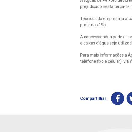
A Águas de Peixoto de Aze
prejudicado nesta terça-feir
Técnicos da empresa já atu
partir das 19h.
A concessionária pede a co
e caixas d’água seja utiliza
Para mais informações a Ág
telefone fixo e celular), v
Compartilhar: