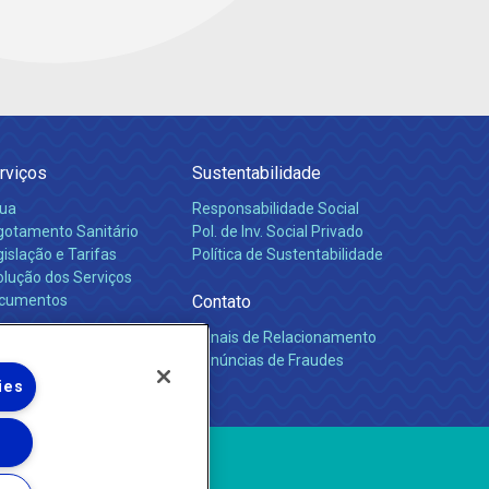
rviços
Sustentabilidade
ua
Responsabilidade Social
gotamento Sanitário
Pol. de Inv. Social Privado
islação e Tarifas
Política de Sustentabilidade
olução dos Serviços
cumentos
Contato
Canais de Relacionamento
rreiras
Denúncias de Fraudes
ies