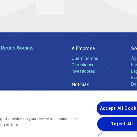
 Redes Sociais
A Empresa
Se
Quem Somos
Ág
Compliance
Es
Investidores
Leg
Ev
Notícias
Do
Obras 2026
Ca
Comunicados
Accept All Cook
ing of cookies on your device to enhance site
Reject All
ing efforts.
Uma empresa
Copyright ® 2026 - Todos os Direitos Reservados.