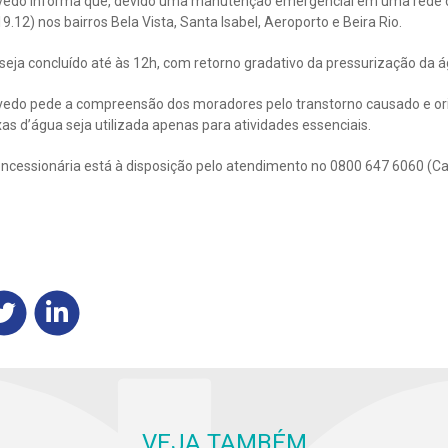
vedo informa que, devido uma manutenção emergencial em uma rede d
9.12) nos bairros Bela Vista, Santa Isabel, Aeroporto e Beira Rio.
 seja concluído até às 12h, com retorno gradativo da pressurização da á
vedo pede a compreensão dos moradores pelo transtorno causado e or
xas d’água seja utilizada apenas para atividades essenciais.
ncessionária está à disposição pelo atendimento no 0800 647 6060 (Ca
VEJA TAMBÉM