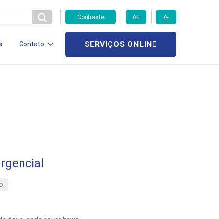
Contraste
A+
A-
SERVIÇOS ONLINE
s
Contato
rgencial
o