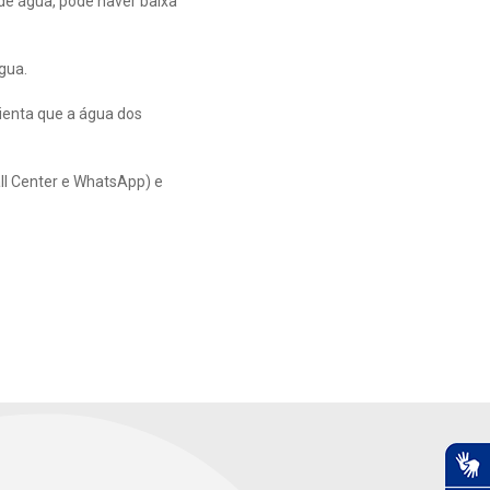
e água, pode haver baixa
gua.
ienta que a água dos
ll Center e WhatsApp) e