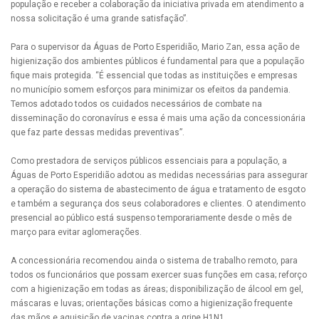
população e receber a colaboração da iniciativa privada em atendimento a
nossa solicitação é uma grande satisfação”.
Para o supervisor da Águas de Porto Esperidião, Mario Zan, essa ação de
higienização dos ambientes públicos é fundamental para que a população
fique mais protegida. “É essencial que todas as instituições e empresas
no município somem esforços para minimizar os efeitos da pandemia.
Temos adotado todos os cuidados necessários de combate na
disseminação do coronavírus e essa é mais uma ação da concessionária
que faz parte dessas medidas preventivas”.
Como prestadora de serviços públicos essenciais para a população, a
Águas de Porto Esperidião adotou as medidas necessárias para assegurar
a operação do sistema de abastecimento de água e tratamento de esgoto
e também a segurança dos seus colaboradores e clientes. O atendimento
presencial ao público está suspenso temporariamente desde o mês de
março para evitar aglomerações.
A concessionária recomendou ainda o sistema de trabalho remoto, para
todos os funcionários que possam exercer suas funções em casa; reforço
com a higienização em todas as áreas; disponibilização de álcool em gel,
máscaras e luvas; orientações básicas como a higienização frequente
das mãos e aquisição de vacinas contra a gripe H1N1.