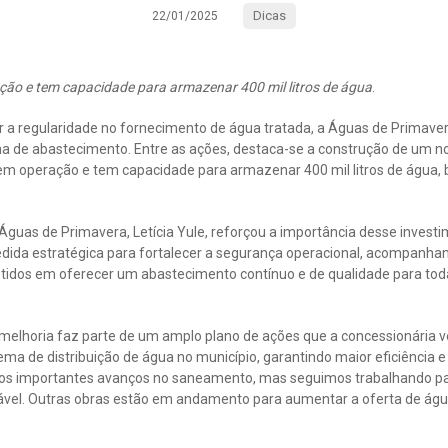
Dicas
22/01/2025
ação e tem capacidade para armazenar 400 mil litros de água
.
r a regularidade no fornecimento de água tratada, a Águas de Prima
a de abastecimento. Entre as ações, destaca-se a construção de um no
 em operação e tem capacidade para armazenar 400 mil litros de água,
guas de Primavera, Letícia Yule, reforçou a importância desse investi
dida estratégica para fortalecer a segurança operacional, acompanha
idos em oferecer um abastecimento contínuo e de qualidade para tod
 melhoria faz parte de um amplo plano de ações que a concessionária
ema de distribuição de água no município, garantindo maior eficiência e
os importantes avanços no saneamento, mas seguimos trabalhando pa
iável. Outras obras estão em andamento para aumentar a oferta de águ