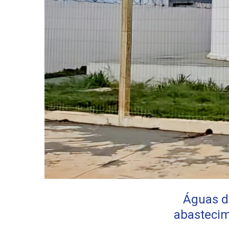
Águas d
abastecim