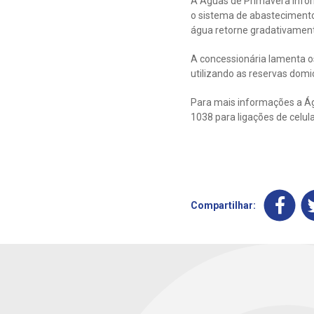
A Águas de Primavera infor
o sistema de abastecimento 
água retorne gradativamente
A concessionária lamenta o
utilizando as reservas domi
Para mais informações a Águ
1038 para ligações de celul
Compartilhar: