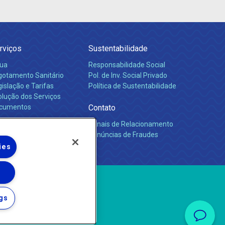
rviços
Sustentabilidade
ua
Responsabilidade Social
gotamento Sanitário
Pol. de Inv. Social Privado
islação e Tarifas
Política de Sustentabilidade
olução dos Serviços
cumentos
Contato
Canais de Relacionamento
rreiras
Denúncias de Fraudes
ies
gs