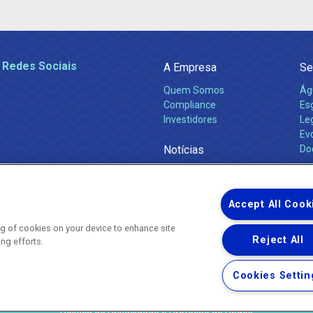
 Redes Sociais
A Empresa
Se
Quem Somos
Ág
Compliance
Es
Investidores
Leg
Ev
Notícias
Do
Obras 2026
Ca
Comunicados
Accept All Cook
ing of cookies on your device to enhance site
Reject All
ing efforts.
Uma empresa
Copyright ® 2026 - Todos os Direitos Reservados.
Nossa natureza movimenta a vida
Cookies Settin
Termos Gerais de Uso de Sites e Aplicativos