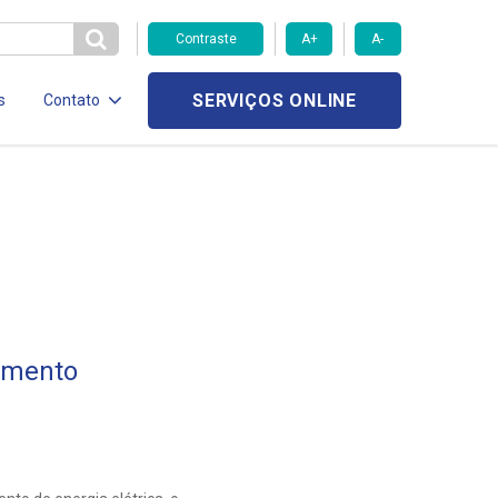
Contraste
A+
A-
SERVIÇOS ONLINE
s
Contato
imento