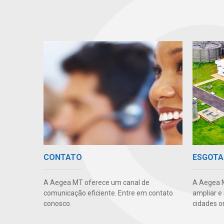
CONTATO
ESGOTA
A Aegea MT oferece um canal de
A Aegea M
comunicação eficiente. Entre em contato
ampliar e
conosco.
cidades o