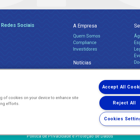
 Redes Sociais
A Empresa
Se
Quem Somos
Ág
Compliance
Es
Investidores
Leg
Ev
Notícias
Do
Obras 2026
Ca
Comunicados
Accept All Cook
ing of cookies on your device to enhance site
Reject All
ing efforts.
Uma empresa
Copyright ® 2026 - Todos os Direitos Reservados.
Nossa natureza movimenta a vida
Cookies Settin
Termos Gerais de Uso de Sites e Aplicativos
Política de Privacidade e Proteção de Dados