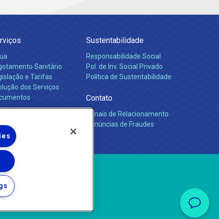
rviços
Sustentabilidade
ua
Responsabilidade Social
gotamento Sanitário
Pol. de Inv. Social Privado
islação e Tarifas
Política de Sustentabilidade
olução dos Serviços
cumentos
Contato
Canais de Relacionamento
rreiras
Denúncias de Fraudes
ies
gs