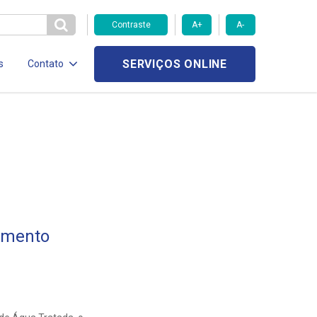
Contraste
A+
A-
SERVIÇOS ONLINE
s
Contato
imento