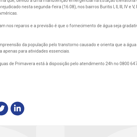
ma que, devido a uma manutenção emergencial na Estação Elevatória 
udicado nesta segunda-feira (16.08), nos bairros Buritis I, II, III, IV e V
Américas.
am nos reparos e a previsão é que o fornecimento de água seja grada
mpreensão da população pelo transtorno causado e orienta que a água 
da apenas para atividades essenciais.
uas de Primavera está à disposição pelo atendimento 24h no 0800 647