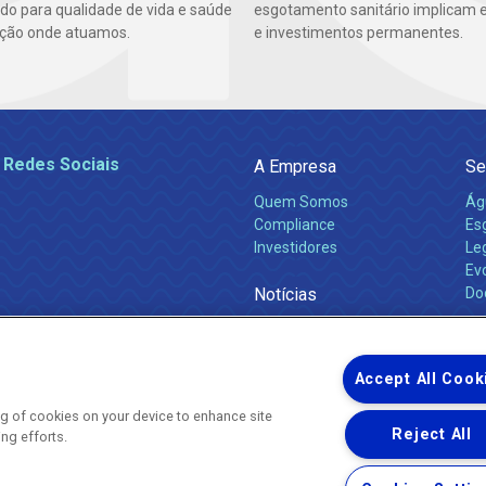
ndo para qualidade de vida e saúde
esgotamento sanitário implicam 
ção onde atuamos.
e investimentos permanentes.
 Redes Sociais
A Empresa
Se
Quem Somos
Ág
Compliance
Es
Investidores
Leg
Ev
Notícias
Do
Obras 2026
Ca
Comunicados
Accept All Cook
ing of cookies on your device to enhance site
Reject All
ing efforts.
Uma empresa
Copyright ® 2026 - Todos os Direitos Reservados.