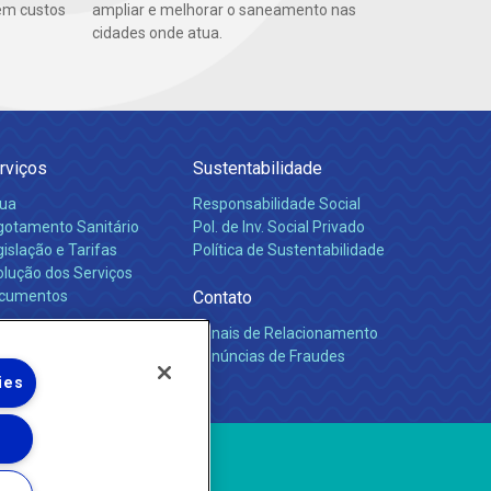
em custos
ampliar e melhorar o saneamento nas
cidades onde atua.
rviços
Sustentabilidade
ua
Responsabilidade Social
gotamento Sanitário
Pol. de Inv. Social Privado
islação e Tarifas
Política de Sustentabilidade
olução dos Serviços
cumentos
Contato
Canais de Relacionamento
rreiras
Denúncias de Fraudes
ies