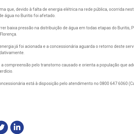
a que, devido à falta de energia elétrica na rede pública, ocorrida nes
 água no Buritis foi afetado.
rrer baixa pressão na distribuição de água em todas etapas do Buritis, 
 Florença.
ergia já foi acionada e a concessionária aguarda o retorno deste servi
dativamente.
a compreensão pelo transtorno causado e orienta a população que ad
rdício.
oncessionária está à disposição pelo atendimento no 0800 647 6060 (C