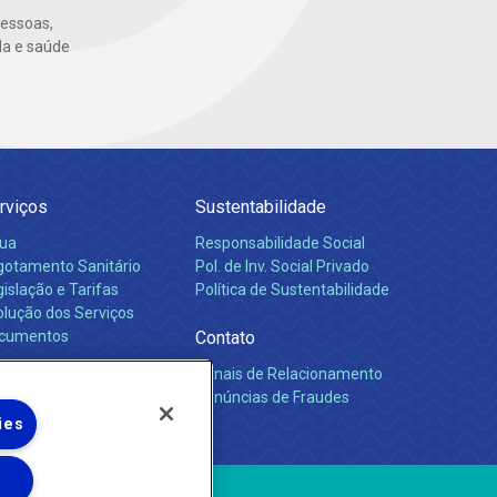
pessoas,
da e saúde
rviços
Sustentabilidade
ua
Responsabilidade Social
gotamento Sanitário
Pol. de Inv. Social Privado
islação e Tarifas
Política de Sustentabilidade
olução dos Serviços
cumentos
Contato
Canais de Relacionamento
rreiras
Denúncias de Fraudes
ies