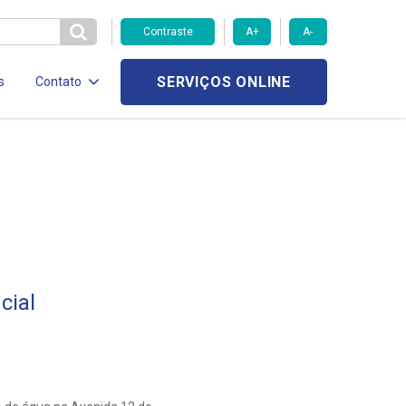
Contraste
A+
A-
SERVIÇOS ONLINE
s
Contato
cial