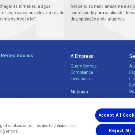
chegar às torneiras, a água
Respeito ao meio ambiente e as 
um longo caminho pelo sistema de
contribuindo para qualidade de vi
mento da Aegea MT.
da população onde atuamos.
 Redes Sociais
A Empresa
Se
Quem Somos
Ág
Compliance
Es
Investidores
Leg
Ev
Notícias
Do
Obras 2026
Ca
Comunicados
Accept All Cook
ing of cookies on your device to enhance site
Reject All
ing efforts.
Uma empresa