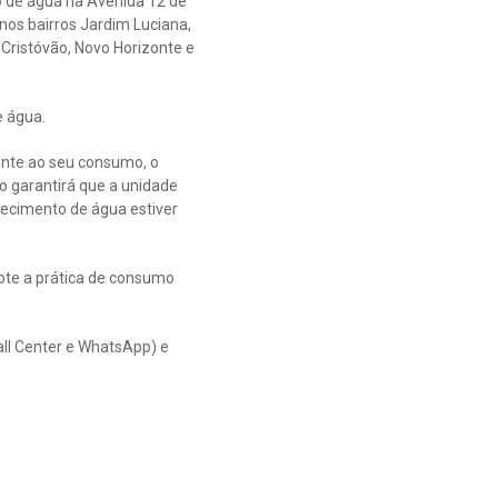
o de água na Avenida 12 de
nos bairros Jardim Luciana,
 Cristóvão, Novo Horizonte e
e água.
ente ao seu consumo, o
o garantirá que a unidade
necimento de água estiver
ote a prática de consumo
all Center e WhatsApp) e