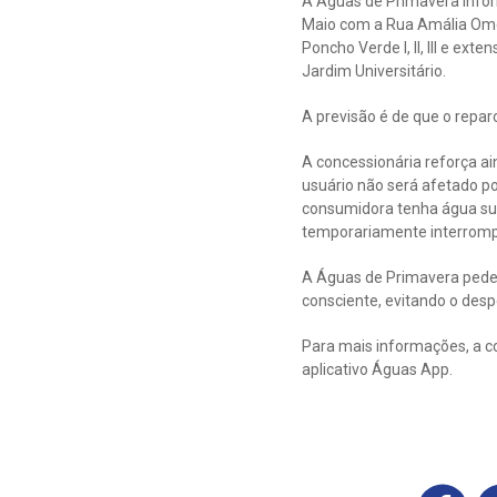
A Águas de Primavera infor
Maio com a Rua Amália Omet
Poncho Verde I, II, III e e
Jardim Universitário.
A previsão é de que o repar
A concessionária reforça a
usuário não será afetado p
consumidora tenha água suf
temporariamente interromp
A Águas de Primavera pede 
consciente, evitando o despe
Para mais informações, a c
aplicativo Águas App.