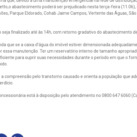
ma que, devido a uma manutenção emergencial na rede de distribuiçã
to,o abastecimento poderá ser prejudicado nesta terça-feira (11.06), 
xtensões, Parque Eldorado, Cohab Jaime Campos, Vertente das Águas, São
o seja finalizado até às 14h, com retorno gradativo do abastecimento d
inda que se a caixa d’água do imóvel estiver dimensionada adequadam
or essa manutenção. Ter um reservatório interno de tamanho apropriad
iciente para suprir suas necessidades durante o período em que o for
ido.
a compreensão pelo transtorno causado e orienta a população que ad
rdício.
oncessionária está à disposição pelo atendimento no 0800 647 6060 (C