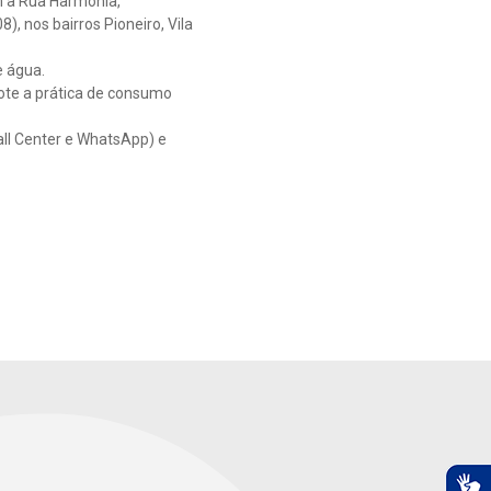
 a Rua Harmonia,
), nos bairros Pioneiro, Vila
e água.
ote a prática de consumo
all Center e WhatsApp) e