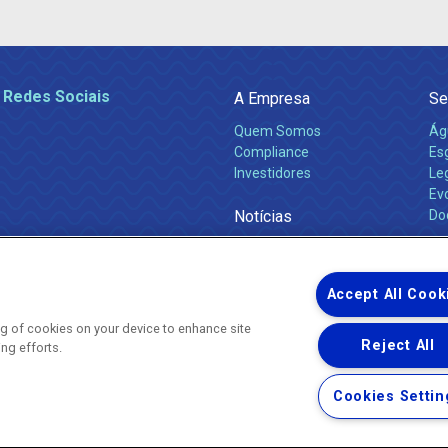
 Redes Sociais
A Empresa
Se
Quem Somos
Ág
Compliance
Es
Investidores
Leg
Ev
Notícias
Do
Obras 2026
Ca
Comunicados
Accept All Cook
ing of cookies on your device to enhance site
Reject All
ing efforts.
Uma empresa
Copyright ® 2026 - Todos os Direitos Reservados.
Nossa natureza movimenta a vida
Cookies Settin
Termos Gerais de Uso de Sites e Aplicativos