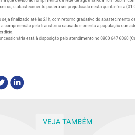
rma que devido ao rompimento da rede de água na Rua Tom Jobim com
eiros, o abastecimento poderá ser prejudicado nesta quinta-feira (01.08
o seja finalizado até às 21h, com retorno gradativo do abastecimento d
a compreensão pelo transtorno causado e orienta a população que ad
rdício.
oncessionária está à disposição pelo atendimento no 0800 647 6060 (C
VEJA TAMBÉM