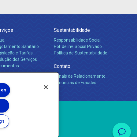
rviços
Sustentabilidade
ua
Responsabilidade Social
gotamento Sanitário
Pol. de Inv. Social Privado
islação e Tarifas
Política de Sustentabilidade
olução dos Serviços
cumentos
Contato
Canais de Relacionamento
rreiras
Denúncias de Fraudes
ies
gs