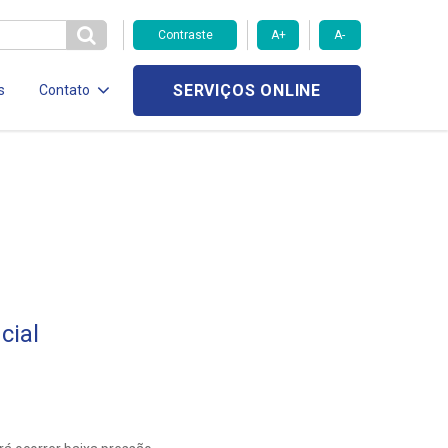
Contraste
A+
A-
SERVIÇOS ONLINE
s
Contato
cial