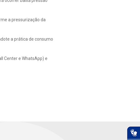
á ocorrer baixa pressão
orme a pressurização da
adote a prática de consumo
all Center e WhatsApp) e