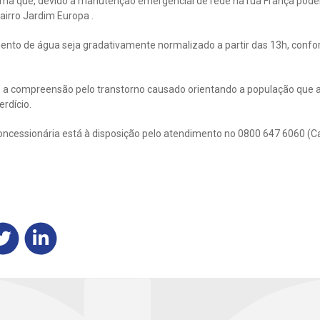
ma que, devido a manutenção emergencial de rede na rua França poder
airro Jardim Europa .
mento de água seja gradativamente normalizado a partir das 13h, conf
 a compreensão pelo transtorno causado orientando a população que 
rdício.
oncessionária está à disposição pelo atendimento no 0800 647 6060 (C