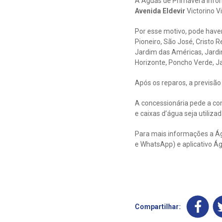
A Águas de Primavera info
Avenida Eldevir
Victorino Vi
Por esse motivo, pode haver
Pioneiro, São José, Cristo R
Jardim das Américas, Jardim 
Horizonte, Poncho Verde, J
Após os reparos, a previsão
A concessionária pede a co
e caixas d’água seja utiliza
Para mais informações a Ág
e WhatsApp) e aplicativo Á
Compartilhar: