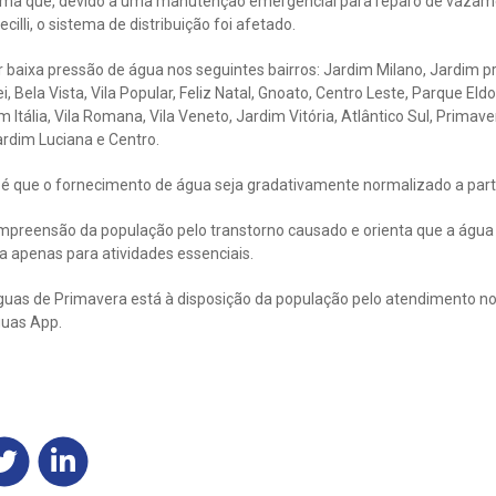
rma que, devido a uma manutenção emergencial para reparo de vazam
ecilli, o sistema de distribuição foi afetado.
 baixa pressão de água nos seguintes bairros: Jardim Milano, Jardim p
ei, Bela Vista, Vila Popular, Feliz Natal, Gnoato, Centro Leste, Parque El
Itália, Vila Romana, Vila Veneto, Jardim Vitória, Atlântico Sul, Primaver
ardim Luciana e Centro.
 é que o fornecimento de água seja gradativamente normalizado a parti
mpreensão da população pelo transtorno causado e orienta que a água 
da apenas para atividades essenciais.
uas de Primavera está à disposição da população pelo atendimento no
guas App.