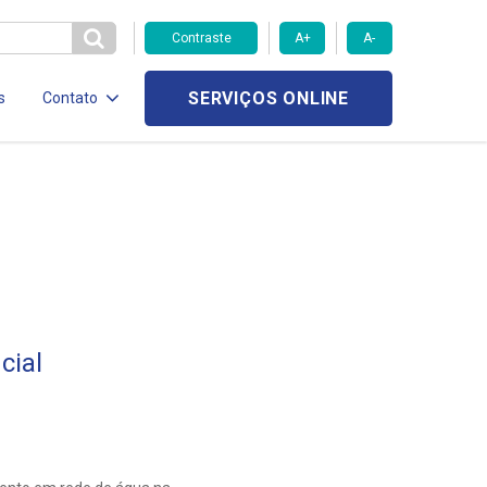
Contraste
A+
A-
SERVIÇOS ONLINE
s
Contato
cial