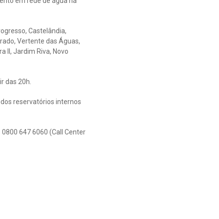
ento em rede de água na
rogresso, Castelândia,
dorado, Vertente das Águas,
a II, Jardim Riva, Novo
r das 20h.
dos reservatórios internos
 0800 647 6060 (Call Center