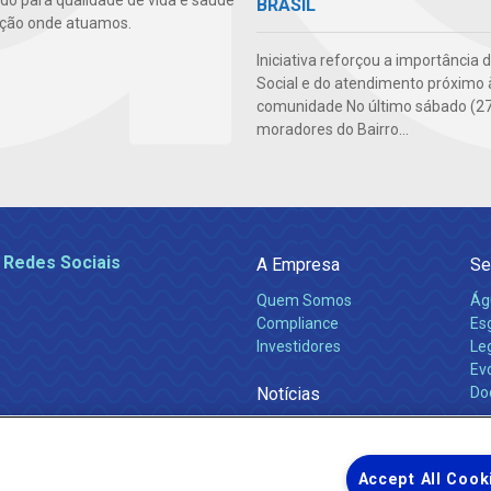
ndo para qualidade de vida e saúde
BRASIL
ção onde atuamos.
Iniciativa reforçou a importância 
Social e do atendimento próximo 
comunidade No último sábado (27
moradores do Bairro...
 Redes Sociais
A Empresa
Se
Quem Somos
Ág
Compliance
Es
Investidores
Leg
Ev
Notícias
Do
Obras 2026
Ca
Comunicados
Accept All Cook