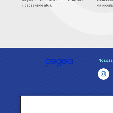
ampliar e melhorar o saneamento nas
contribui
cidades onde atua.
da popula
Nossas