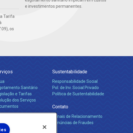
esgotamento sanitário implicam em custos
e investimentos permanentes.
da Tarifa
à
.09), os
rviços
Sustentabilidade
ua
Responsabilidade Social
gotamento Sanitário
Pol. de Inv. Social Privado
islação e Tarifas
Política de Sustentabilidade
olução dos Serviços
cumentos
Contato
Canais de Relacionamento
rreiras
Denúncias de Fraudes
ies