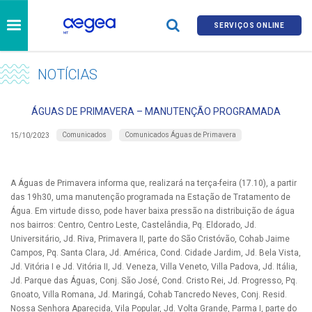
SERVIÇOS ONLINE
NOTÍCIAS
ÁGUAS DE PRIMAVERA – MANUTENÇÃO PROGRAMADA
Comunicados
Comunicados Águas de Primavera
15/10/2023
A Águas de Primavera informa que, realizará na terça-feira (17.10), a partir
das 19h30, uma manutenção programada na Estação de Tratamento de
Água. Em virtude disso, pode haver baixa pressão na distribuição de água
nos bairros: Centro, Centro Leste, Castelândia, Pq. Eldorado, Jd.
Universitário, Jd. Riva, Primavera II, parte do São Cristóvão, Cohab Jaime
Campos, Pq. Santa Clara, Jd. América, Cond. Cidade Jardim, Jd. Bela Vista,
Jd. Vitória I e Jd. Vitória II, Jd. Veneza, Villa Veneto, Villa Padova, Jd. Itália,
Jd. Parque das Águas, Conj. São José, Cond. Cristo Rei, Jd. Progresso, Pq.
Gnoato, Villa Romana, Jd. Maringá, Cohab Tancredo Neves, Conj. Resid.
Nossa Senhora Aparecida, Vila Popular, Jd. Volta Grande, Parma I, parte do