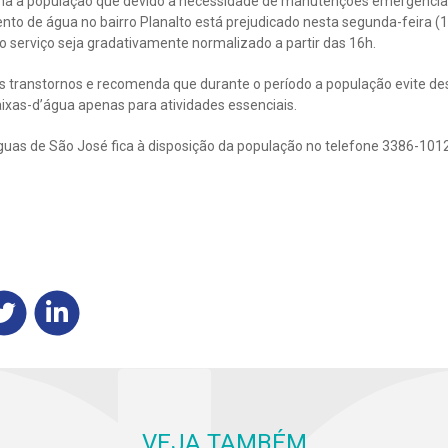
ma a população que devido a necessidade de manutenções emergenciai
to de água no bairro Planalto está prejudicado nesta segunda-feira (1
 o serviço seja gradativamente normalizado a partir das 16h.
s transtornos e recomenda que durante o período a população evite de
aixas-d’água apenas para atividades essenciais.
uas de São José fica à disposição da população no telefone 3386-1012
VEJA TAMBÉM