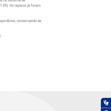
s no sistema de
1.09). Os reparos já foram
sperdícios, conservando as
.