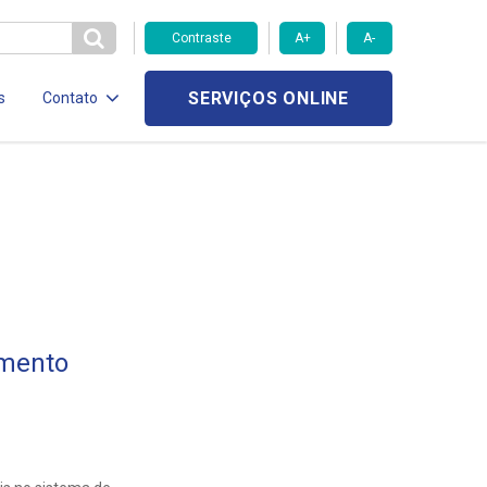
Contraste
A+
A-
SERVIÇOS ONLINE
s
Contato
imento