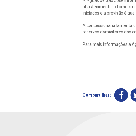
A Águas de São José infor
abastecimento, o fornecimen
iniciados e a previsão é que
A concessionária lamenta o
reservas domiciliares das c
Para mais informações a Ág
Compartilhar: