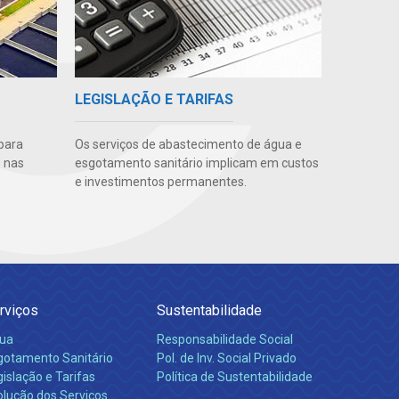
LEGISLAÇÃO E TARIFAS
para
Os serviços de abastecimento de água e
 nas
esgotamento sanitário implicam em custos
e investimentos permanentes.
rviços
Sustentabilidade
ua
Responsabilidade Social
gotamento Sanitário
Pol. de Inv. Social Privado
islação e Tarifas
Política de Sustentabilidade
olução dos Serviços