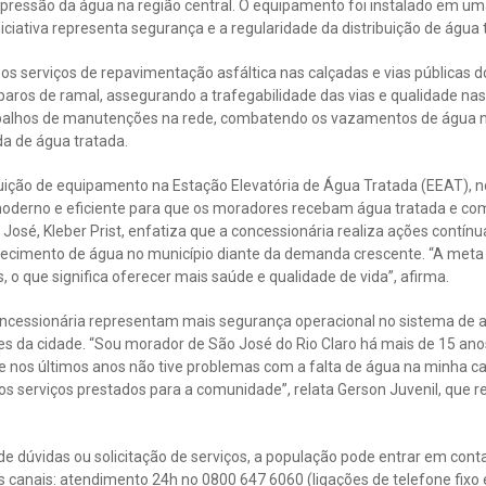
pressão da água na região central. O equipamento foi instalado em um
niciativa representa segurança e a regularidade da distribuição de água 
os serviços de repavimentação asfáltica nas calçadas e vias públicas 
paros de ramal, assegurando a trafegabilidade das vias e qualidade nas
balhos de manutenções na rede, combatendo os vazamentos de água nã
da de água tratada.
tuição de equipamento na Estação Elevatória de Água Tratada (EEAT), n
oderno e eficiente para que os moradores recebam água tratada e com 
José, Kleber Prist, enfatiza que a concessionária realiza ações contín
necimento de água no município diante da demanda crescente. “A meta é
 que significa oferecer mais saúde e qualidade de vida”, afirma.
oncessionária representam mais segurança operacional no sistema de 
s da cidade. “Sou morador de São José do Rio Claro há mais de 15 a
e nos últimos anos não tive problemas com a falta de água na minha c
 serviços prestados para a comunidade”, relata Gerson Juvenil, que re
e dúvidas ou solicitação de serviços, a população pode entrar em con
 canais: atendimento 24h no 0800 647 6060 (ligações de telefone fixo 