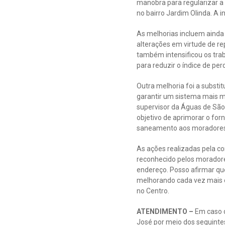
manobra para regularizar a 
no bairro Jardim Olinda. A i
As melhorias incluem ainda 
alterações em virtude de re
também intensificou os tra
para reduzir o índice de per
Outra melhoria foi a substi
garantir um sistema mais m
supervisor da Águas de São 
objetivo de aprimorar o for
saneamento aos moradores, o
As ações realizadas pela c
reconhecido pelos moradore
endereço. Posso afirmar qu
melhorando cada vez mais os
no Centro.
ATENDIMENTO –
Em caso d
José por meio dos seguintes