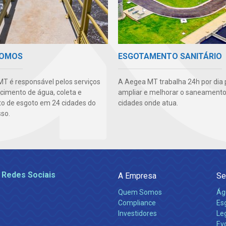
SOMOS
ESGOTAMENTO SANITÁRIO
T é responsável pelos serviços
A Aegea MT trabalha 24h por dia 
cimento de água, coleta e
ampliar e melhorar o saneamento
o de esgoto em 24 cidades do
cidades onde atua.
so.
 Redes Sociais
A Empresa
Se
Quem Somos
Ág
Compliance
Es
Investidores
Leg
Ev