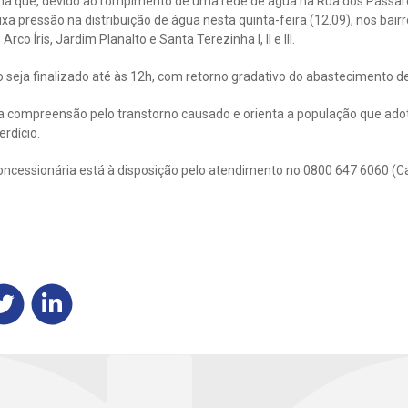
a que, devido ao rompimento de uma rede de água na Rua dos Pássaro
ixa pressão na distribuição de água nesta quinta-feira (12.09), nos bair
rco Íris, Jardim Planalto e Santa Terezinha I, II e III.
o seja finalizado até às 12h, com retorno gradativo do abastecimento d
 compreensão pelo transtorno causado e orienta a população que ado
rdício.
oncessionária está à disposição pelo atendimento no 0800 647 6060 (C