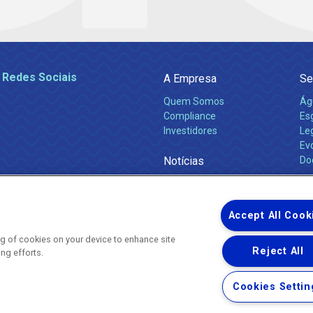
 Redes Sociais
A Empresa
Se
Quem Somos
Ág
Compliance
Es
Investidores
Leg
Ev
Notícias
Do
Obras 2026
Ca
Comunicados
Accept All Cook
ing of cookies on your device to enhance site
Reject All
ing efforts.
Uma empresa
Copyright ® 2026 - Todos os Direitos Reservados.
Nossa natureza movimenta a vida
Cookies Settin
Termos Gerais de Uso de Sites e Aplicativos