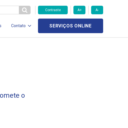
Contraste
A+
A-
SERVIÇOS ONLINE
s
Contato
romete o