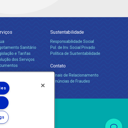
rviços
Sustentabilidade
ua
Responsabilidade Social
gotamento Sanitário
Pol. de Inv. Social Privado
islação e Tarifas
Política de Sustentabilidade
olução dos Serviços
cumentos
Contato
Canais de Relacionamento
rreiras
Denúncias de Fraudes
ies
gs