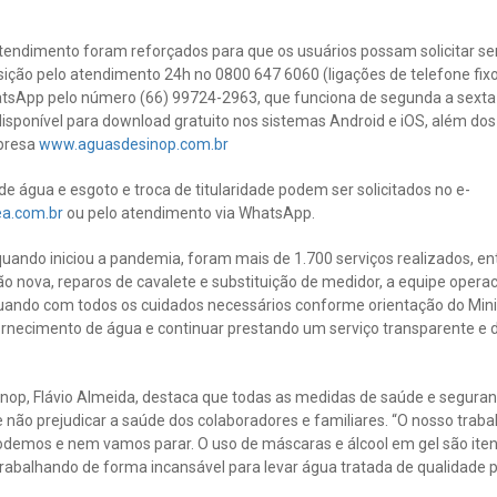
eatendimento foram reforçados para que os usuários possam solicitar serv
sição pelo atendimento 24h no 0800 647 6060 (ligações de telefone fixo
tsApp pelo número (66) 99724-2963, que funciona de segunda a sexta-f
disponível para download gratuito nos sistemas Android e iOS, além dos
mpresa
www.aguasdesinop.com.br
de água e esgoto e troca de titularidade podem ser solicitados no e-
a.com.br
ou pelo atendimento via WhatsApp.
quando iniciou a pandemia, foram mais de 1.700 serviços realizados, en
ação nova, reparos de cavalete e substituição de medidor, a equipe oper
atuando com todos os cuidados necessários conforme orientação do Mini
ornecimento de água e continuar prestando um serviço transparente e 
inop, Flávio Almeida, destaca que todas as medidas de saúde e segura
e não prejudicar a saúde dos colaboradores e familiares. “O nosso trab
podemos e nem vamos parar. O uso de máscaras e álcool em gel são ite
rabalhando de forma incansável para levar água tratada de qualidade p