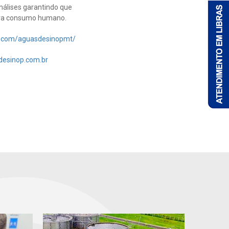
nálises garantindo que
para consumo humano.
k.com/aguasdesinopmt/
esinop.com.br