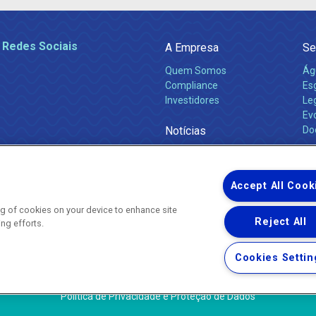
 Redes Sociais
A Empresa
Se
Quem Somos
Ág
Compliance
Es
Investidores
Leg
Ev
Notícias
Do
Obras 2026
Ca
Comunicados
Accept All Cook
ing of cookies on your device to enhance site
Reject All
ing efforts.
Uma empresa
Copyright ® 2026 - Todos os Direitos Reservados.
Nossa natureza movimenta a vida
Cookies Settin
Termos Gerais de Uso de Sites e Aplicativos
Política de Privacidade e Proteção de Dados