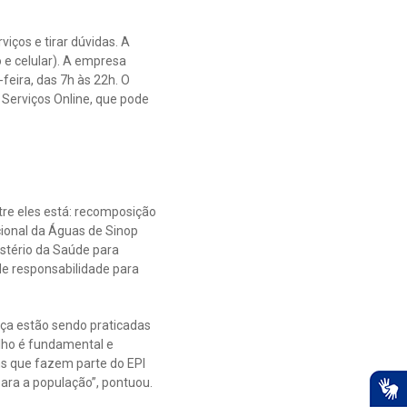
iços e tirar dúvidas. A
 e celular). A empresa
eira, das 7h às 22h. O
 Serviços Online, que pode
tre eles está: recomposição
acional da Águas de Sinop
stério da Saúde para
de responsabilidade para
nça estão sendo praticadas
alho é fundamental e
ns que fazem parte do EPI
ara a população”, pontuou.