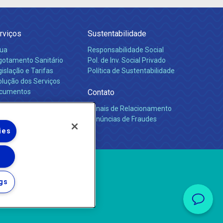
rviços
Sustentabilidade
ua
Responsabilidade Social
gotamento Sanitário
Pol. de Inv. Social Privado
islação e Tarifas
Política de Sustentabilidade
olução dos Serviços
cumentos
Contato
Canais de Relacionamento
rreiras
Denúncias de Fraudes
ies
gs