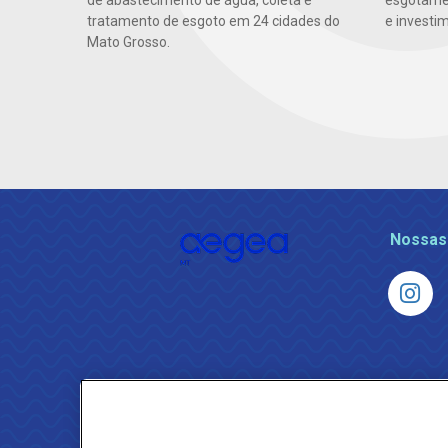
de abastecimento de água, coleta e
esgotamen
tratamento de esgoto em 24 cidades do
e investi
Mato Grosso.
Nossas