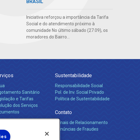
BRASIL
Iniciativa reforçou a importância da Tarifa
Social e do atendimento próximo à
comunidade No último sábado (27.09), os
moradores do Bairro...
rviços
Sustentabilidade
ua
Responsabilidade Social
gotamento Sanitário
Pol. de Inv. Social Privado
islação e Tarifas
Política de Sustentabilidade
olução dos Serviços
cumentos
Contato
Canais de Relacionamento
rreiras
Denúncias de Fraudes
ies