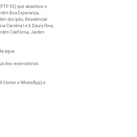
(PTP 05) que abastece o
ardim Boa Esperança,
dim dos Ipês, Residencial
a Carolina I e II, Daury Riva,
rdim Califórnia, Jardim
da água.
a dos reservatórios
ll Center e WhatsApp) e