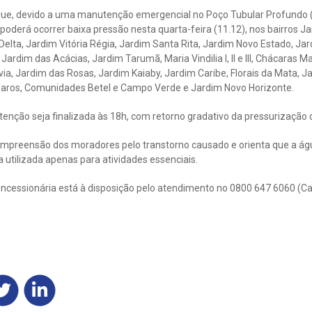
que, devido a uma manutenção emergencial no Poço Tubular Profundo 
oderá ocorrer baixa pressão nesta quarta-feira (11.12), nos bairros J
Delta, Jardim Vitória Régia, Jardim Santa Rita, Jardim Novo Estado, Jar
rdim das Acácias, Jardim Tarumã, Maria Vindilia I, II e III, Chácaras Mari
ia, Jardim das Rosas, Jardim Kaiaby, Jardim Caribe, Florais da Mata, Ja
saros, Comunidades Betel e Campo Verde e Jardim Novo Horizonte.
enção seja finalizada às 18h, com retorno gradativo da pressurização 
mpreensão dos moradores pelo transtorno causado e orienta que a águ
a utilizada apenas para atividades essenciais.
ncessionária está à disposição pelo atendimento no 0800 647 6060 (Ca