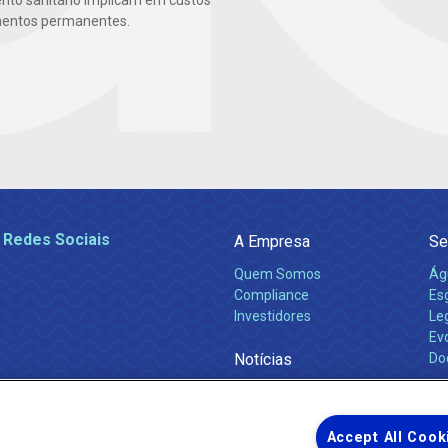
to sanitário implicam em custos
mentos permanentes.
 Redes Sociais
A Empresa
Se
Quem Somos
Ág
Compliance
Es
Investidores
Leg
Ev
Notícias
Do
Obras 2026
Ca
Comunicados
Accept All Cook