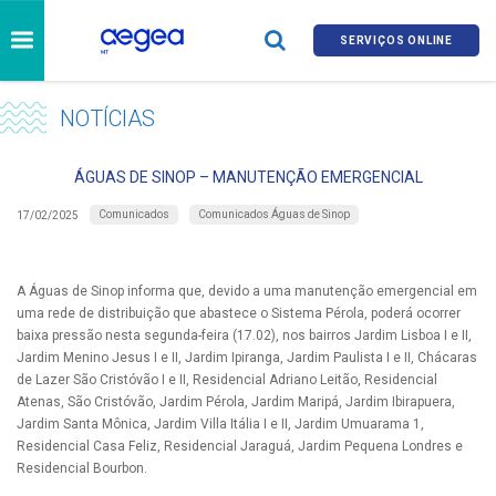
SERVIÇOS ONLINE
NOTÍCIAS
ÁGUAS DE SINOP – MANUTENÇÃO EMERGENCIAL
Comunicados
Comunicados Águas de Sinop
17/02/2025
A Águas de Sinop informa que, devido a uma manutenção emergencial em
uma rede de distribuição que abastece o Sistema Pérola, poderá ocorrer
baixa pressão nesta segunda-feira (17.02), nos bairros Jardim Lisboa I e II,
Jardim Menino Jesus I e II, Jardim Ipiranga, Jardim Paulista I e II, Chácaras
de Lazer São Cristóvão I e II, Residencial Adriano Leitão, Residencial
Atenas, São Cristóvão, Jardim Pérola, Jardim Maripá, Jardim Ibirapuera,
Jardim Santa Mônica, Jardim Villa Itália I e II, Jardim Umuarama 1,
Residencial Casa Feliz, Residencial Jaraguá, Jardim Pequena Londres e
Residencial Bourbon.