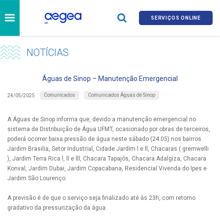
SERVIÇOS ONLINE
NOTÍCIAS
Águas de Sinop – Manutenção Emergencial
Comunicados
Comunicados Águas de Sinop
24/05/2025
A Águas de Sinop informa que, devido a manutenção emergencial no
sistema de Distribuição de Água UFMT, ocasionado por obras de terceiros,
poderá ocorrer baixa pressão de água neste sábado (24.05) nos bairros
Jardim Brasilia, Setor Industrial, Cidade Jardim l e ll, Chacaras ( gremwelli
), Jardim Terra Rica l, ll e lll, Chacara Tapajós, Chacara Adalgiza, Chacara
Konval, Jardim Dubai, Jardim Copacabana, Residencial Vivenda do Ipes e
Jardim São Lourenço.
A previsão é de que o serviço seja finalizado até às 23h, com retorno
gradativo da pressurização da água.