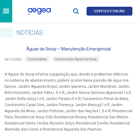
SERVIÇOS ONLINE
NOTÍCIAS
Águas de Sinop – Manutenção Emergencial
Comunicados
Comunicados Águas de Sinop
05/12/2022
A Águas de Sinop informa a população que, devido a problemas elétricos
no sistema de abastecimento, poderá ocorrer baixa pressão de água nos
bairros: Jardim Aquarela Brasil; Jardim Ipanema; Jardim Mondrian; Jardim
Belo Horizonte; Jardim Itália l, ll e lll; Jardim Nossa Senhora Aparecida l e ll;
Jardim Bella Suíça l e ll; Jardim Paraíso ll e lll; Condomínio Portal da Mata;
Condomínio Carpe Dien; Jardim Florença; Jardim Maringá l e ll; Jardim
Aquarela da Artes; Jardim Portinari; Jardim das Nações l, ll e lll; Residencial
Paris; Residencial Nova Orlã; Residencial Riviera; Residencial San Martini ;
Residencial Santa Cecília; Recanto Suíço; Residencial Deville; Residencial
Alameda das Cores; e Residencial Aquarela dos Poemas.