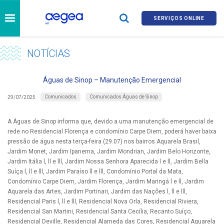
SERVIÇOS ONLINE
NOTÍCIAS
Águas de Sinop – Manutenção Emergencial
Comunicados
Comunicados Águas de Sinop
29/07/2025
A Águas de Sinop informa que, devido a uma manutenção emergencial de
rede no Residencial Florença e condomínio Carpe Diem, poderá haver baixa
pressão de água nesta terça-feira (29.07) nos bairros Aquarela Brasil,
Jardim Monet, Jardim Ipanema, Jardim Mondrian, Jardim Belo Horizonte,
Jardim Itália l, ll e lll, Jardim Nossa Senhora Aparecida l e ll, Jardim Bella
Suíça l, ll e lll, Jardim Paraíso ll e lll, Condomínio Portal da Mata,
Condomínio Carpe Diem, Jardim Florença, Jardim Maringá l e ll, Jardim
Aquarela das Artes, Jardim Portinari, Jardim das Nações l, ll e lll,
Residencial Paris l, ll e lll, Residencial Nova Orla, Residencial Riviera,
Residencial San Martini, Residencial Santa Cecília, Recanto Suíço,
Residencial Deville, Residencial Alameda das Cores, Residencial Aquarela