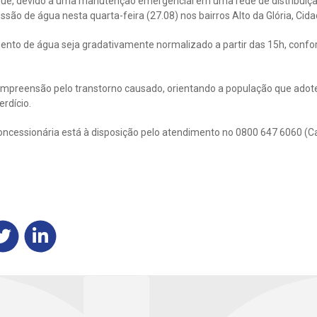
que, devido a uma manutenção emergencial em uma rede de distribuiç
ssão de água nesta quarta-feira (27.08) nos bairros Alto da Glória, Cidad
mento de água seja gradativamente normalizado a partir das 15h, conf
mpreensão pelo transtorno causado, orientando a população que adot
rdício.
oncessionária está à disposição pelo atendimento no 0800 647 6060 (C