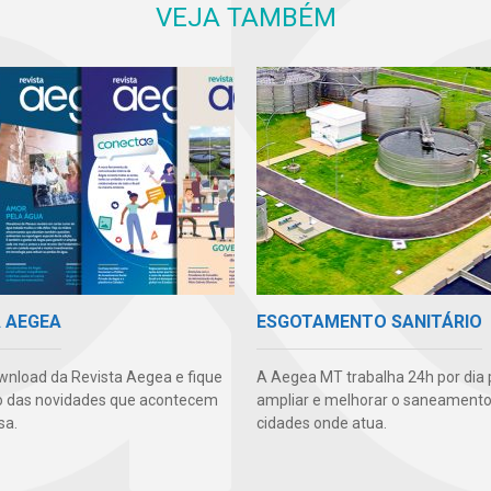
VEJA TAMBÉM
A AEGEA
ESGOTAMENTO SANITÁRIO
wnload da Revista Aegea e fique
A Aegea MT trabalha 24h por dia 
o das novidades que acontecem
ampliar e melhorar o saneamento
sa.
cidades onde atua.