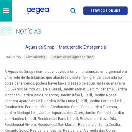
SERVIÇOS ONLINE
NOTÍCIAS
Águas de Sinop – Manutenção Emergencial
Comunicados
Comunicados Águas de Sinop
03/09/2025
A Águas de Sinop informa que, devido a uma manutenção emergencial em
uma rede de distribuição que abastece o sistema Florença, causada por
obras de terceiros, poderá haver baixa pressão de água nesta quarta-feira
(03.09) nos bairros Aquarela Brasil, Jardim Monet, Jardim Ipanema, Jardim
Mondrian, Jardim Belo Horizonte, Jardim Itália l, ll e lll, Jardim Nossa
Senhora Aparecida l e ll, Jardim Bella Suíça l, ll e lll, Jardim Paraíso ll e lll,
Condomínio Portal da Mata, Condomínio Carpe Dien, Jardim Florença,
Jardim Maringá l e ll, Jardim Aquarela das Artes, Jardim Portinari, Jardim
das Nações l, ll e lll, Residencial Paris l, ll e lll, Residencial Nova Orla,
Residencial Riviera, Residencial San Martini, Residencial Santa Cecília,
Recanto Suíço, Residencial Deville, Residencial Alameda das Cores,