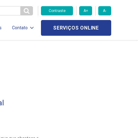
Contraste
A+
A-
SERVIÇOS ONLINE
s
Contato
al