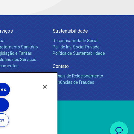
rviços
Sustentabilidade
ua
Responsabilidade Social
gotamento Sanitário
Pol. de Inv. Social Privado
islação e Tarifas
Política de Sustentabilidade
olução dos Serviços
cumentos
Contato
Canais de Relacionamento
rreiras
Denúncias de Fraudes
ies
gs