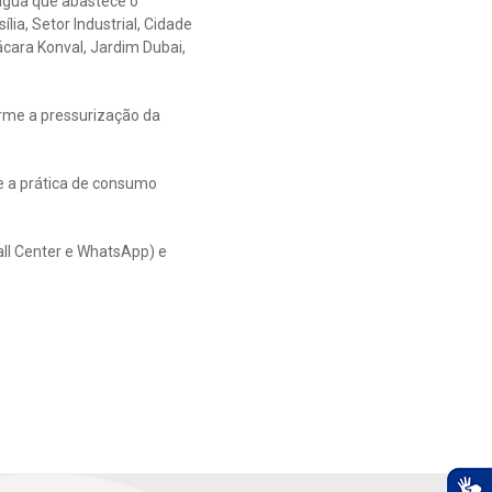
água que abastece o
ia, Setor Industrial, Cidade
Chácara Konval, Jardim Dubai,
orme a pressurização da
e a prática de consumo
all Center e WhatsApp) e