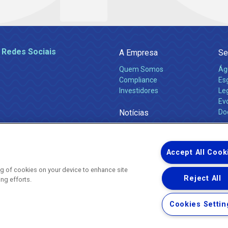
 Redes Sociais
A Empresa
Se
Quem Somos
Ág
Compliance
Es
Investidores
Leg
Ev
Notícias
Do
Obras 2026
Ca
Comunicados
Accept All Cook
ing of cookies on your device to enhance site
Reject All
ing efforts.
Uma empresa
Copyright ® 2026 - Todos os Direitos Reservados.
Nossa natureza movimenta a vida
Cookies Settin
Termos Gerais de Uso de Sites e Aplicativos