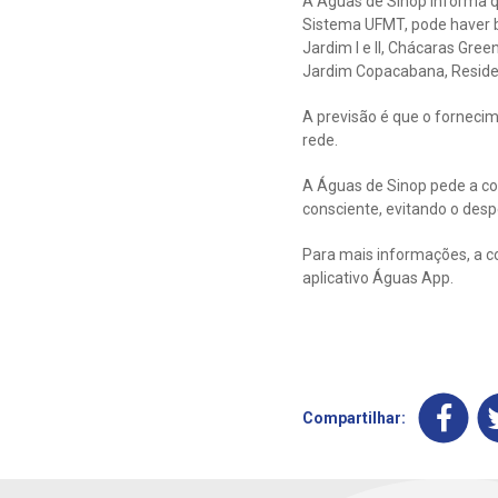
A Águas de Sinop informa q
Sistema UFMT, pode haver ba
Jardim l e ll, Chácaras Green
Jardim Copacabana, Residen
A previsão é que o forneci
rede.
A Águas de Sinop pede a co
consciente, evitando o despe
Para mais informações, a c
aplicativo Águas App.
Compartilhar: