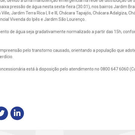
ue, devido a uma manutenção emergencial na rede de distribuição de 
ixa pressão de água nesta sexta-feira (30.01), nos bairros Jardim Brasíl
 Ville, Jardim Terra Rica l, ll e lll, Chácara Tapajós, Chácara Adalgiza, 
cial Vivenda do Ipês e Jardim São Lourenço.
mento de água seja gradativamente normalizado a partir das 15h, conf
mpreensão pelo transtorno causado, orientando a população que adot
rdício.​
oncessionária está à disposição pelo atendimento no 0800 647 6060 (C