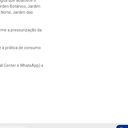
água que abastece o
Jardim Botânico, Jardim
l Norte, Jardim das
orme a pressurização da
e a prática de consumo
all Center e WhatsApp) e