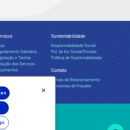
rviços
Sustentabilidade
ua
Responsabilidade Social
gotamento Sanitário
Pol. de Inv. Social Privado
islação e Tarifas
Política de Sustentabilidade
olução dos Serviços
cumentos
Contato
Canais de Relacionamento
rreiras
Denúncias de Fraudes
ies
gs