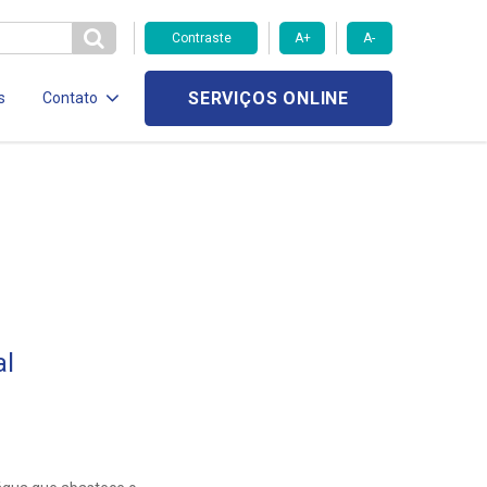
Contraste
A+
A-
SERVIÇOS ONLINE
s
Contato
al