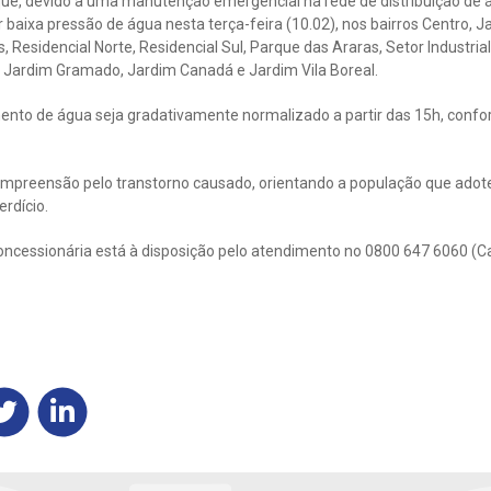
ue, devido a uma manutenção emergencial na rede de distribuição de 
 baixa pressão de água nesta terça-feira (10.02), nos bairros Centro, 
, Residencial Norte, Residencial Sul, Parque das Araras, Setor Industria
, Jardim Gramado, Jardim Canadá e Jardim Vila Boreal.
mento de água seja gradativamente normalizado a partir das 15h, conf
mpreensão pelo transtorno causado, orientando a população que adot
rdício.
oncessionária está à disposição pelo atendimento no 0800 647 6060 (C