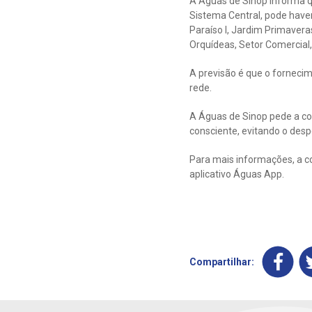
A Águas de Sinop informa q
Sistema Central, pode haver
Paraíso l, Jardim Primaveras
Orquídeas, Setor Comercial
A previsão é que o forneci
rede.
A Águas de Sinop pede a co
consciente, evitando o despe
Para mais informações, a c
aplicativo Águas App.
Compartilhar: