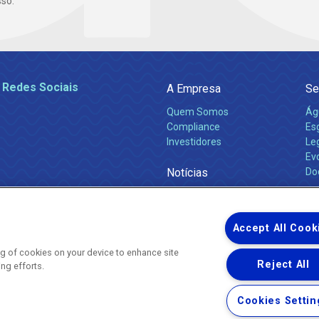
so.
 Redes Sociais
A Empresa
Se
Quem Somos
Ág
Compliance
Es
Investidores
Leg
Ev
Notícias
Do
Obras 2026
Ca
Comunicados
Accept All Cook
ing of cookies on your device to enhance site
Reject All
ing efforts.
Uma empresa
Copyright ® 2026 - Todos os Direitos Reservados.
Nossa natureza movimenta a vida
Cookies Settin