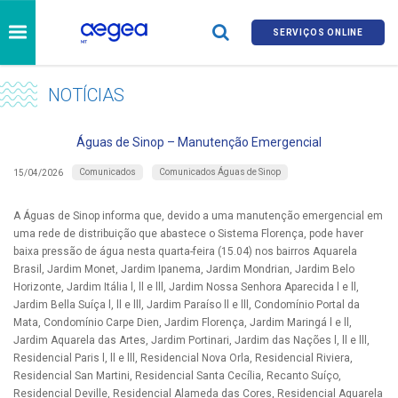
SERVIÇOS ONLINE
NOTÍCIAS
Águas de Sinop – Manutenção Emergencial
Comunicados
Comunicados Águas de Sinop
15/04/2026
A Águas de Sinop informa que, devido a uma manutenção emergencial em
uma rede de distribuição que abastece o Sistema Florença, pode haver
baixa pressão de água nesta quarta-feira (15.04) nos bairros Aquarela
Brasil, Jardim Monet, Jardim Ipanema, Jardim Mondrian, Jardim Belo
Horizonte, Jardim Itália l, ll e lll, Jardim Nossa Senhora Aparecida l e ll,
Jardim Bella Suíça l, ll e lll, Jardim Paraíso ll e lll, Condomínio Portal da
Mata, Condomínio Carpe Dien, Jardim Florença, Jardim Maringá l e ll,
Jardim Aquarela das Artes, Jardim Portinari, Jardim das Nações l, ll e lll,
Residencial Paris l, ll e lll, Residencial Nova Orla, Residencial Riviera,
Residencial San Martini, Residencial Santa Cecília, Recanto Suíço,
Residencial Deville, Residencial Alameda das Cores, Residencial Aquarela