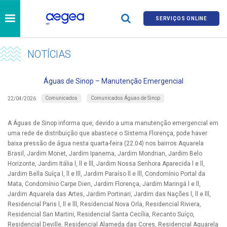
SERVIÇOS ONLINE
NOTÍCIAS
Águas de Sinop – Manutenção Emergencial
Comunicados
Comunicados Águas de Sinop
22/04/2026
A Águas de Sinop informa que, devido a uma manutenção emergencial em
uma rede de distribuição que abastece o Sistema Florença, pode haver
baixa pressão de água nesta quarta-feira (22.04) nos bairros Aquarela
Brasil, Jardim Monet, Jardim Ipanema, Jardim Mondrian, Jardim Belo
Horizonte, Jardim Itália l, ll e lll, Jardim Nossa Senhora Aparecida l e ll,
Jardim Bella Suíça l, ll e lll, Jardim Paraíso ll e lll, Condomínio Portal da
Mata, Condomínio Carpe Dien, Jardim Florença, Jardim Maringá l e ll,
Jardim Aquarela das Artes, Jardim Portinari, Jardim das Nações l, ll e lll,
Residencial Paris l, ll e lll, Residencial Nova Orla, Residencial Riviera,
Residencial San Martini, Residencial Santa Cecília, Recanto Suíço,
Residencial Deville, Residencial Alameda das Cores, Residencial Aquarela