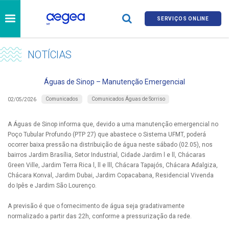
SERVIÇOS ONLINE
NOTÍCIAS
Águas de Sinop – Manutenção Emergencial
Comunicados
Comunicados Águas de Sorriso
02/05/2026
A Águas de Sinop informa que, devido a uma manutenção emergencial no
Poço Tubular Profundo (PTP 27) que abastece o Sistema UFMT, poderá
ocorrer baixa pressão na distribuição de água neste sábado (02.05), nos
bairros Jardim Brasília, Setor Industrial, Cidade Jardim l e ll, Chácaras
Green Ville, Jardim Terra Rica l, ll e lll, Chácara Tapajós, Chácara Adalgiza,
Chácara Konval, Jardim Dubai, Jardim Copacabana, Residencial Vivenda
do Ipês e Jardim São Lourenço.
A previsão é que o fornecimento de água seja gradativamente
normalizado a partir das 22h, conforme a pressurização da rede.