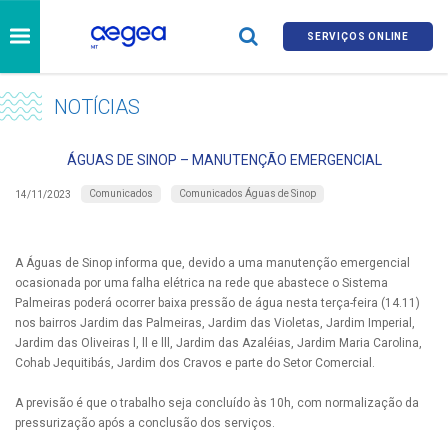
SERVIÇOS ONLINE
NOTÍCIAS
ÁGUAS DE SINOP – MANUTENÇÃO EMERGENCIAL
Comunicados
Comunicados Águas de Sinop
14/11/2023
A Águas de Sinop informa que, devido a uma manutenção emergencial
ocasionada por uma falha elétrica na rede que abastece o Sistema
Palmeiras poderá ocorrer baixa pressão de água nesta terça-feira (14.11)
nos bairros Jardim das Palmeiras, Jardim das Violetas, Jardim Imperial,
Jardim das Oliveiras l, ll e lll, Jardim das Azaléias, Jardim Maria Carolina,
Cohab Jequitibás, Jardim dos Cravos e parte do Setor Comercial.
A previsão é que o trabalho seja concluído às 10h, com normalização da
pressurização após a conclusão dos serviços.