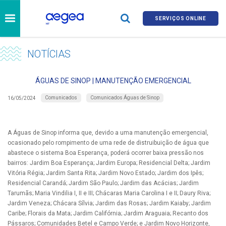
SERVIÇOS ONLINE
NOTÍCIAS
ÁGUAS DE SINOP | MANUTENÇÃO EMERGENCIAL
Comunicados
Comunicados Águas de Sinop
16/05/2024
A Águas de Sinop informa que, devido a uma manutenção emergencial,
ocasionado pelo rompimento de uma rede de distruibuição de água que
abastece o sistema Boa Esperança, poderá ocorrer baixa pressão nos
bairros: Jardim Boa Esperança; Jardim Europa; Residencial Delta; Jardim
Vitória Régia; Jardim Santa Rita; Jardim Novo Estado; Jardim dos Ipês;
Residencial Carandá; Jardim São Paulo; Jardim das Acácias; Jardim
Tarumãs; Maria Vindilia I, II e III; Chácaras Maria Carolina I e II; Daury Riva;
Jardim Veneza; Chácara Sílvia; Jardim das Rosas; Jardim Kaiaby; Jardim
Caribe; Florais da Mata; Jardim Califórnia; Jardim Araguaia; Recanto dos
Pássaros; Comunidades Betel e Campo Verde; e Jardim Novo Horizonte,