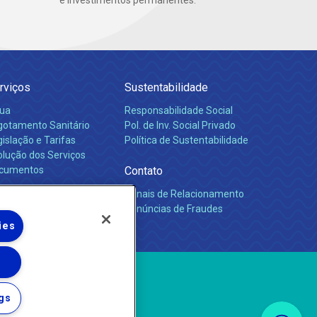
e investimentos permanentes.
rviços
Sustentabilidade
ua
Responsabilidade Social
gotamento Sanitário
Pol. de Inv. Social Privado
islação e Tarifas
Política de Sustentabilidade
olução dos Serviços
cumentos
Contato
Canais de Relacionamento
rreiras
Denúncias de Fraudes
ies
gs