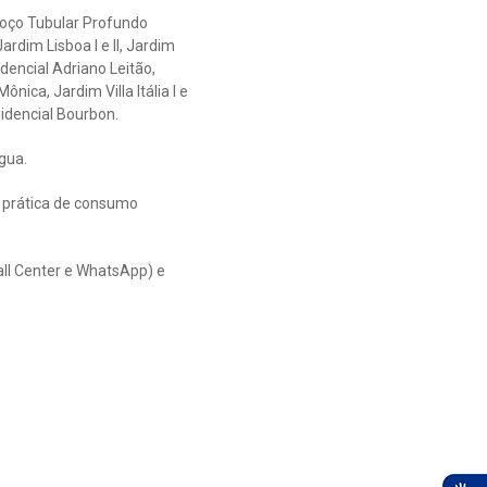
 Poço Tubular Profundo
rdim Lisboa l e ll, Jardim
sidencial Adriano Leitão,
ica, Jardim Villa Itália l e
idencial Bourbon.
gua.
 prática de consumo
all Center e WhatsApp) e