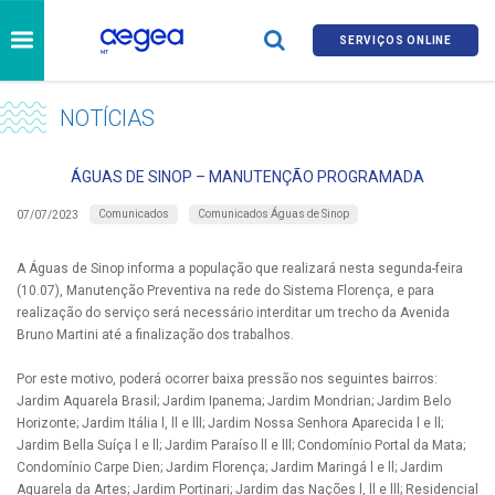
SERVIÇOS ONLINE
NOTÍCIAS
ÁGUAS DE SINOP – MANUTENÇÃO PROGRAMADA
Comunicados
Comunicados Águas de Sinop
07/07/2023
A Águas de Sinop informa a população que realizará nesta segunda-feira
(10.07), Manutenção Preventiva na rede do Sistema Florença, e para
realização do serviço será necessário interditar um trecho da Avenida
Bruno Martini até a finalização dos trabalhos.
Por este motivo, poderá ocorrer baixa pressão nos seguintes bairros:
Jardim Aquarela Brasil; Jardim Ipanema; Jardim Mondrian; Jardim Belo
Horizonte; Jardim Itália l, ll e lll; Jardim Nossa Senhora Aparecida l e ll;
Jardim Bella Suíça l e ll; Jardim Paraíso ll e lll; Condomínio Portal da Mata;
Condomínio Carpe Dien; Jardim Florença; Jardim Maringá l e ll; Jardim
Aquarela da Artes; Jardim Portinari; Jardim das Nações l, ll e lll; Residencial