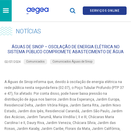
SERVIÇOS ONLINE
NOTÍCIAS
ÁGUAS DE SINOP – OSCILAÇÃO DE ENERGIA ELÉTRICA NO
SISTEMA PÚBLICO COMPROMETE ABASTECIMENTO DE ÁGUA
Comunicados
Comunicados Águas de Sinop
02/07/2024
A Águas de Sinop informa que, devido à oscilação de energia elétrica na
rede pública nesta segunda-feira (02.07), o Poço Tubular Profundo (PTP 37
e 47), foi afetado. Por conta disso, pode haver baixa pressão na
distribuição de água nos bairros Jardim Boa Esperança, Jardim Europa,
Residencial Delta, Jardim Vitória Régia, Jardim Santa Rita, Jardim Novo
Estado, Jardim dos Ipês, Residencial Carandá, Jardim São Paulo, Jardim
das Acácias, Jardim Tarumã, Maria Vindilia I, II e III, Chácaras Maria
Carolina I e II, Daury Riva, Jardim Veneza, Chácara Sílvia, Jardim das
Rosas, Jardim Kaiaby, Jardim Caribe, Florais da Mata, Jardim Califórnia,