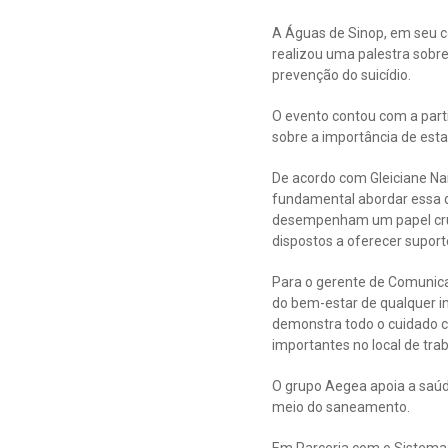
A Águas de Sinop, em seu c
realizou uma palestra sobr
prevenção do suicídio.
O evento contou com a parti
sobre a importância de est
De acordo com Gleiciane Nar
fundamental abordar essa 
desempenham um papel cruci
dispostos a oferecer suport
Para o gerente de Comunica
do bem-estar de qualquer i
demonstra todo o cuidado 
importantes no local de trab
O grupo Aegea apoia a saúd
meio do saneamento.
Em Parceria com o Sistema 