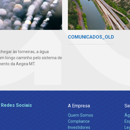
COMUNICADOS_OLD
chegar às torneiras, a água
um longo caminho pelo sistema de
mento da Aegea MT.
 Redes Sociais
A Empresa
Se
Quem Somos
Ág
Compliance
Es
Investidores
Leg