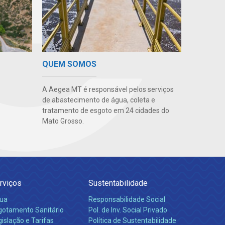
QUEM SOMOS
A Aegea MT é responsável pelos serviços
de abastecimento de água, coleta e
tratamento de esgoto em 24 cidades do
Mato Grosso.
rviços
Sustentabilidade
ua
Responsabilidade Social
gotamento Sanitário
Pol. de Inv. Social Privado
islação e Tarifas
Política de Sustentabilidade