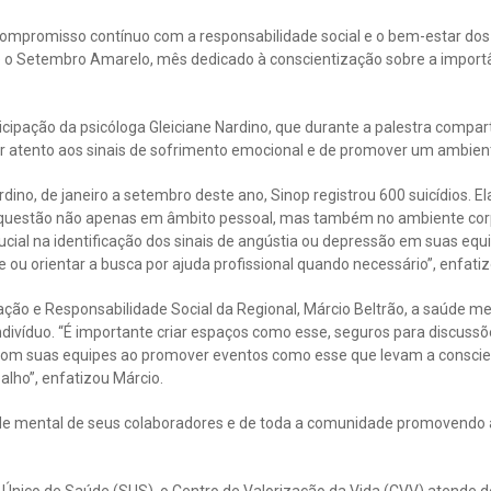
ompromisso contínuo com a responsabilidade social e o bem-estar dos
e o Setembro Amarelo, mês dedicado à conscientização sobre a import
cipação da psicóloga Gleiciane Nardino, que durante a palestra comparti
ar atento aos sinais de sofrimento emocional e de promover um ambie
dino, de janeiro a setembro deste ano, Sinop registrou 600 suicídios. El
questão não apenas em âmbito pessoal, mas também no ambiente corpo
al na identificação dos sinais de angústia ou depressão em suas equ
e ou orientar a busca por ajuda profissional quando necessário”, enfatiz
ção e Responsabilidade Social da Regional, Márcio Beltrão, a saúde me
ndivíduo. “É importante criar espaços como esse, seguros para discuss
com suas equipes ao promover eventos como esse que levam a conscie
alho”, enfatizou Márcio.
e mental de seus colaboradores e de toda a comunidade promovendo a
Único de Saúde (SUS), o Centro de Valorização da Vida (CVV) atende d