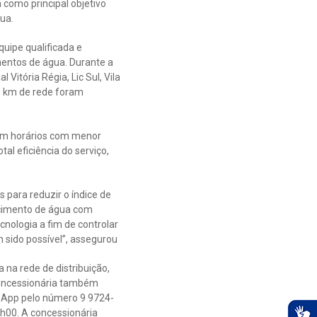
como principal objetivo
gua.
uipe qualificada e
mentos de água. Durante a
 Vitória Régia, Lic Sul, Vila
150 km de rede foram
 em horários com menor
tal eficiência do serviço,
 para reduzir o índice de
ecimento de água com
nologia a fim de controlar
m sido possível”, assegurou
na rede de distribuição,
 concessionária também
tsApp pelo número 9 9724-
8h00. A concessionária