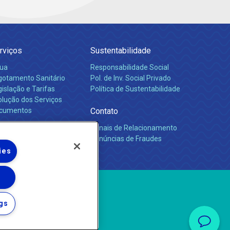
rviços
Sustentabilidade
ua
Responsabilidade Social
gotamento Sanitário
Pol. de Inv. Social Privado
islação e Tarifas
Política de Sustentabilidade
olução dos Serviços
cumentos
Contato
Canais de Relacionamento
rreiras
Denúncias de Fraudes
ies
gs