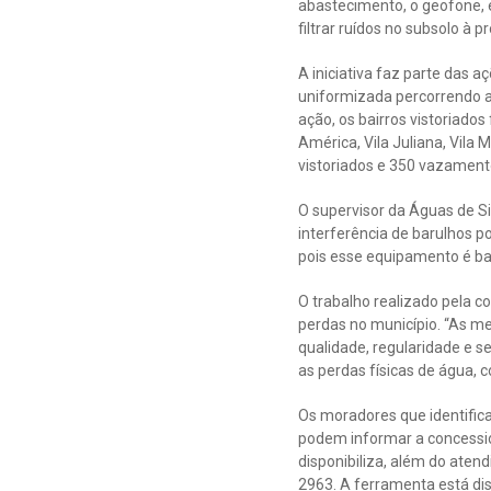
abastecimento, o geofone, 
filtrar ruídos no subsolo à 
A iniciativa faz parte das 
uniformizada percorrendo a
ação, os bairros vistoriados 
América, Vila Juliana, Vila 
vistoriados e 350 vazament
O supervisor da Águas de S
interferência de barulhos po
pois esse equipamento é bas
O trabalho realizado pela c
perdas no município. “As m
qualidade, regularidade e s
as perdas físicas de água, 
Os moradores que identific
podem informar a concessio
disponibiliza, além do ate
2963. A ferramenta está dis