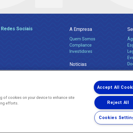
 Redes Sociais
A Empresa
Se
Quem Somos
Ág
Compliance
Es
Investidores
Leg
Ev
Notícias
Do
Obras 2026
Ca
Comunicados
Accept All Cook
ing of cookies on your device to enhance site
Reject All
ing efforts.
Uma empresa
Copyright ® 2026 - Todos os Direitos Reservados.
Nossa natureza movimenta a vida
Cookies Settin
Termos Gerais de Uso de Sites e Aplicativos