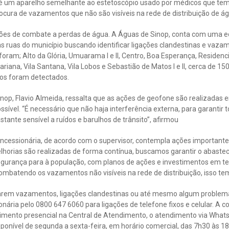
é um aparelho semelhante ao estetoscópio usado por médicos que tem 
procura de vazamentos que não são visíveis na rede de distribuição de á
ações de combate a perdas de água. A Águas de Sinop, conta com uma eq
s ruas do município buscando identificar ligações clandestinas e vaza
foram; Alto da Glória, Umuarama I e II, Centro, Boa Esperança, Residencial
Mariana, Vila Santana, Vila Lobos e Sebastião de Matos I e II, cerca de 
os foram detectados.
inop, Flavio Almeida, ressalta que as ações de geofone são realizadas
ssível. “É necessário que não haja interferência externa, para garantir to
tante sensível a ruídos e barulhos de trânsito”, afirmou
oncessionária, de acordo com o supervisor, contempla ações importantes
elhorias são realizadas de forma contínua, buscamos garantir o abast
egurança para à população, com planos de ações e investimentos em tec
combatendo os vazamentos não visíveis na rede de distribuição, isso te
arem vazamentos, ligações clandestinas ou até mesmo algum problema 
nária pelo 0800 647 6060 para ligações de telefone fixos e celular. A
ndimento presencial na Central de Atendimento, o atendimento via Wha
ponível de segunda a sexta-feira, em horário comercial, das 7h30 às 1