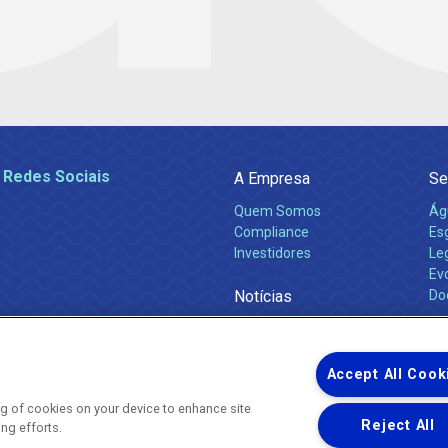
 Redes Sociais
A Empresa
Se
Quem Somos
Ág
Compliance
Es
Investidores
Leg
Ev
Notícias
Do
Obras 2026
Ca
Comunicados
Accept All Cook
ing of cookies on your device to enhance site
Reject All
ing efforts.
Uma empresa
Copyright ® 2026 - Todos os Direitos Reservados.