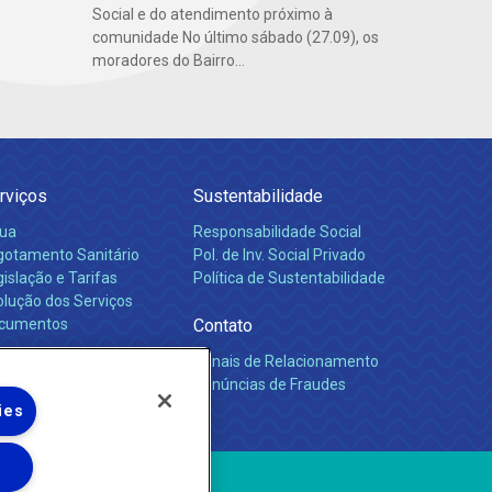
Social e do atendimento próximo à
comunidade No último sábado (27.09), os
moradores do Bairro...
rviços
Sustentabilidade
ua
Responsabilidade Social
gotamento Sanitário
Pol. de Inv. Social Privado
islação e Tarifas
Política de Sustentabilidade
olução dos Serviços
cumentos
Contato
Canais de Relacionamento
rreiras
Denúncias de Fraudes
ies